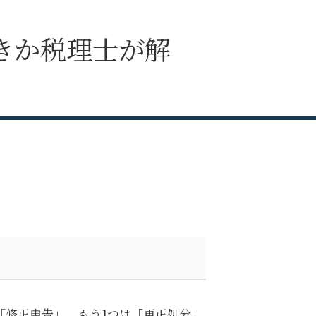
きか税理士が解
「修正申告」、もう1つは「更正処分」