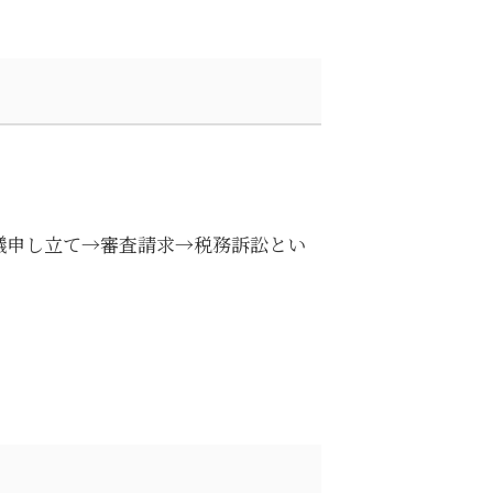
議申し立て→審査請求→税務訴訟とい