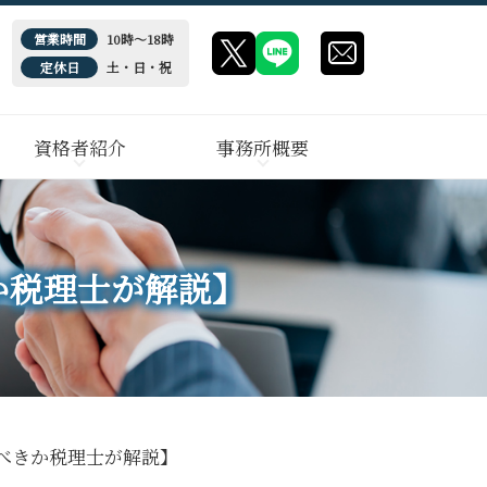
営業時間
10時～18時
定休日
土・日・祝
資格者紹介
事務所概要
か税理士が解説】
べきか税理士が解説】