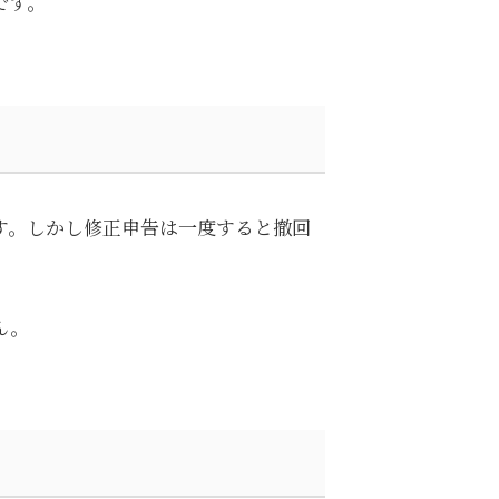
です。
す。しかし修正申告は一度すると撤回
ん。