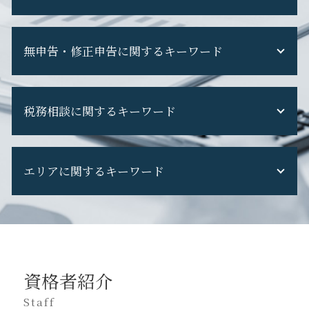
税務調査 国税OB
税務調査 当日
税理士変更 税務調査
税務調査 通知 来た
無申告・修正申告に関するキーワード
税理士 変更 理由
税務調査 選ばれる 理由
税理士交代時 契約内容
税務調査 税理士 なし
税理士交代時 注意点
無申告 バレる
税務調査 専門 税理士
顧問 税理士 を 変える
税務相談に関するキーワード
修正申告 税理士 費用
税務調査 修正申告 断る
税理士交代時 手続き
無申告 自主申告
税務調査 現金商売
税理士変更
無申告 個人事業主
税務調査 追徴課税
税務申告 期限
税理士 契約 内容
不動産収入 無申告
税務調査 費用
エリアに関するキーワード
法人税 申告期限
税理士 を 変える デメリット
副業 無申告
税務調査 対応
税務調査 帳簿なし
税理士 セカンドオピニオン
無申告 何年
税務調査 流れ
税務調査 相続税
税理士 代替わり
八王子市 会社設立
申告漏れ 発覚
税務調査 立会い
税務相談
税理士変更 電子申告
立川市 税務調査 対応
修正申告 やり方
税務調査 個人事業主
税務調査 対象期間
税理士交代 手続き
立川市 税理士変更
無申告 ペナルティ
税務調査 期間
法人 税務
税理士変更 断り方
八王子市 創業支援
確定申告 遅れた
税務調査 準備
税務相談 場所
資格者紹介
税理士変更 必要書類
八王子市 法人税務
修正申告 ペナルティ
税務調査 怖い
税務調査 対象
税理士 担当 変わる
立川市 税務申告
Staff
無申告 時効
税務調査 重加算税