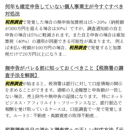
何年も確定申告していない個人事業主が今すぐすべき
対処法
税務調査
で発覚した場合の無申告加算税は15〜20%（納税額
が300万円を超える場合は30%）ですが、調査通知前の自主
申告の場合は5％に軽減されます。また自主申告の場合は重加
算税（40%）の適用が回避できる可能性が高まります。 例え
ば未払い税額が100万円の場合、
税務調査
で発覚すると加算
税だけで20万円以上になりま...
無申告がバレる前に知っておくべきこと【税務署の調
査手法を解説】
税務調査
が始まると、税務署は銀行に対して口座情報の開示
を求めることができます。通帳の入金履歴と申告額が一致し
ない場合、売上除外や無申告の証拠になります。 特にネット
ビジネス・アフィリエイト・フリーランスなど、銀行振込で
報酬を受け取っているケースは、口座調査で一発で発覚しま
す。ルート3：不動産・高額資産の取得不動産...
税務調査当日の流れと調査官への正しい対応方法【元