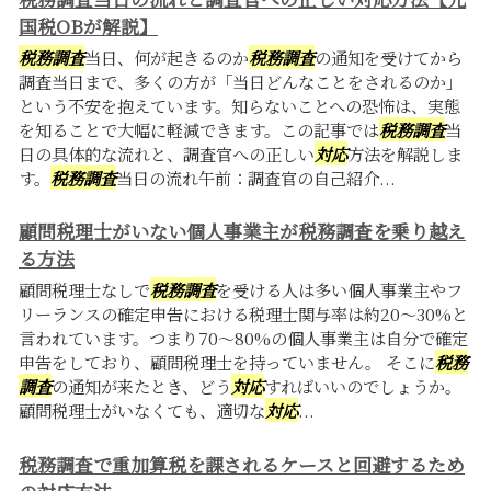
国税OBが解説】
税務調査
当日、何が起きるのか
税務調査
の通知を受けてから
調査当日まで、多くの方が「当日どんなことをされるのか」
という不安を抱えています。知らないことへの恐怖は、実態
を知ることで大幅に軽減できます。この記事では
税務調査
当
日の具体的な流れと、調査官への正しい
対応
方法を解説しま
す。
税務調査
当日の流れ午前：調査官の自己紹介...
顧問税理士がいない個人事業主が税務調査を乗り越え
る方法
顧問税理士なしで
税務調査
を受ける人は多い個人事業主やフ
リーランスの確定申告における税理士関与率は約20〜30%と
言われています。つまり70〜80%の個人事業主は自分で確定
申告をしており、顧問税理士を持っていません。 そこに
税務
調査
の通知が来たとき、どう
対応
すればいいのでしょうか。
顧問税理士がいなくても、適切な
対応
...
税務調査で重加算税を課されるケースと回避するため