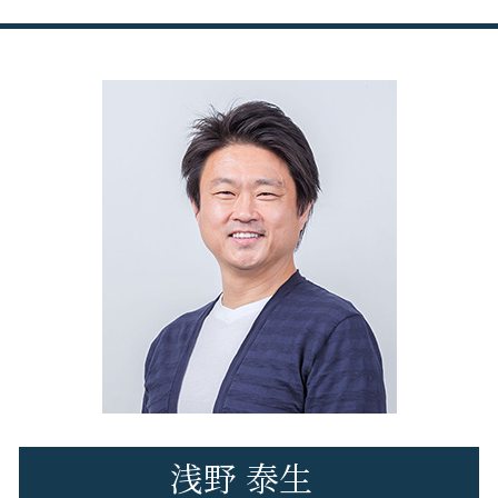
税務申告 決算承認
税理士変更 書類
日野市 法人税務
無申告 相談
税務申告 親会社
顧問 税理士 変更
八王子市 経営コンサル
無申告加算税 計算
税務調査 対応
税理士 変更 注意 点
八王子市 事業計画
確定申告 忘れた
税務申告 決算書
税理士変更 e-tax
立川市 創業支援
確定申告 してない
税務申告とは 個人
日野市 税務相談
申告漏れ バレる
税理士 税務相談とは
八王子市 税務相談
無申告 税理士
税務相談 どこから
八王子市 税務申告
修正申告 自分で
税務調査
八王子市 税務調査 対応
税務調査 時期
立川市 経営コンサル
税務調査 タイミング
日野市 創業支援
税務申告 法人 やり方
八王子市 税理士変更
立川市 税務相談
府中市 税務相談
立川市 会社設立
浅野 泰生