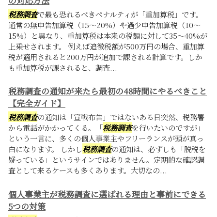
の対応方法
税務調査
で最も恐れるべきペナルティが「重加算税」です。
通常の無申告加算税（15〜20%）や過少申告加算税（10〜
15%）と異なり、重加算税は本来の税額に対して35〜40%が
上乗せされます。 例えば追徴税額が500万円の場合、重加算
税が適用されると200万円が追加で課される計算です。しか
も重加算税が課されると、調査...
税務調査の通知が来たら最初の48時間にやるべきこと
【完全ガイド】
税務調査
の通知は「宣戦布告」ではないある日突然、税務署
から電話がかかってくる。「
税務調査
を行いたいのですが」
という一言に、多くの個人事業主やフリーランスが頭が真っ
白になります。 しかし
税務調査
の通知は、必ずしも「脱税を
疑っている」というサインではありません。定期的な確認調
査として来るケースも多くあります。大切なの...
個人事業主が税務調査に選ばれる理由と事前にできる
5つの対策