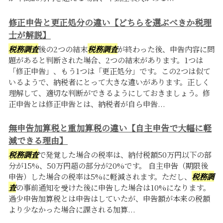
修正申告と更正処分の違い【どちらを選ぶべきか税理
士が解説】
税務調査
後の2つの結末
税務調査
が終わった後、申告内容に問
題があると判断された場合、2つの結末があります。1つは
「修正申告」、もう1つは「更正処分」です。この2つは似て
いるようで、納税者にとって大きな違いがあります。正しく
理解して、適切な判断ができるようにしておきましょう。修
正申告とは修正申告とは、納税者が自ら申告...
無申告加算税と重加算税の違い【自主申告で大幅に軽
減できる理由】
税務調査
で発覚した場合の税率は、納付税額50万円以下の部
分が15%、50万円超の部分が20%です。 自主申告（期限後
申告）した場合の税率は5%に軽減されます。ただし、
税務調
査
の事前通知を受けた後に申告した場合は10%になります。
過少申告加算税とは申告はしていたが、申告額が本来の税額
より少なかった場合に課される加算...