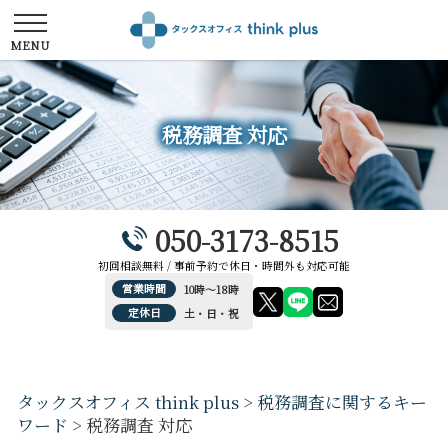
税務調査 対応
050-3173-8515
初回相談無料 / 事前予約で休日・時間外も対応可能
営業時間
10時～18時
定休日
土・日・祝
タックスオフィス think plus
>
税務調査に関するキー
ワード
>
税務調査 対応