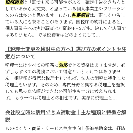
税務調査
は「誰でも来る可能性がある」確定申告をきちんと
しているから大丈夫、と思っている個人事業主やフリーラン
スの方は多いと思います。しかし
税務調査
は、正しく申告し
ている人にも来ることがあります。国税庁の統計によると、
個人事業主への実地調査は年間約4〜5万件。決して他人事で
はありません。 では税務署はどのようにして...
【税理士変更を検討中の方へ】選び方のポイントや注
意点について
税理士にはすべての税務に
対応
できる資格はありますが、必
ずしもすべての税務において得意というわけではありませ
ん。相続税が得意な税理士もいれば、法人の節税に特化した
税理士もいます。そのため、専門分野と異なる税理士を選択
しても思った依頼ができない可能性も十分に考えられま
す。 もう一つは税理士との相性です。実際に税理士と...
会社設立時に活用できる補助金｜主な種類と特徴を解
説
ものづくり・商業・サービス生産性向上促進補助金は、経済