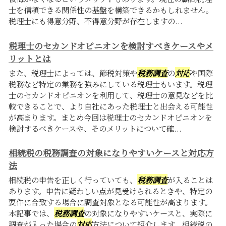
士を信頼できる関係性の基盤を構築できるかもしれません。
税理士にも得意分野、不得意分野が存在しますの...
税理士のセカンドオピニオンを検討すべきケースやメ
リットとは
また、税理士によっては、節税対策や
税務調査
の
対応
や国際
税務など特定の業務を強みにしている税理士もいます。税理
士のセカンドオピニオンを利用して、税理士の意見などを比
較できることで、より自社にあった税理士と出会える可能性
が高まります。まとめ今回は税理士のセカンドオピニオンを
検討するべきケースや、そのメリットについて確...
相続税の税務調査の対象になりやすいケースと対応方
法
相続税の申告を正しく行っていても、
税務調査
が入ることは
あります。申告に疑わしい点が見受けられるときや、特定の
要件に合致する場合に調査対象となる可能性が高まります。
本記事では、
税務調査
の対象になりやすいケースと、実際に
調査が入った場合の
対応
方法について紹介します。相続税の