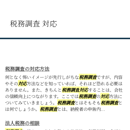
税務調査 対応
税務調査の対応方法
何となく怖いイメージが先行しがちな
税務調査
ですが、内容
やその
対応
方法などを知っていれば、それほど恐れる必要は
ありません。また、きちんと
税務調査
対応
することは、会社
の信頼向上につながります。ここでは
税務調査
の
対応
方法に
ついてみていきましょう。
税務調査
とはそもそも
税務調査
と
は何でしょうか。
税務調査
とは、納税者の申告内...
法人税務の相談