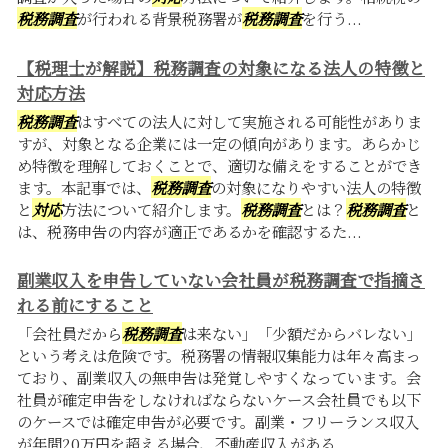
税務調査
が行われる背景税務署が
税務調査
を行う...
【税理士が解説】税務調査の対象になる法人の特徴と
対応方法
税務調査
はすべての法人に対して実施される可能性がありま
すが、対象となる企業には一定の傾向があります。あらかじ
め特徴を理解しておくことで、適切な備えをすることができ
ます。本記事では、
税務調査
の対象になりやすい法人の特徴
と
対応
方法について紹介します。
税務調査
とは？
税務調査
と
は、税務申告の内容が適正であるかを確認するた...
副業収入を申告していない会社員が税務調査で指摘さ
れる前にすること
「会社員だから
税務調査
は来ない」「少額だからバレない」
という考えは危険です。税務署の情報収集能力は年々高まっ
ており、副業収入の無申告は発覚しやすくなっています。会
社員が確定申告をしなければならないケース会社員でも以下
のケースでは確定申告が必要です。副業・フリーランス収入
が年間20万円を超える場合、不動産収入がある...