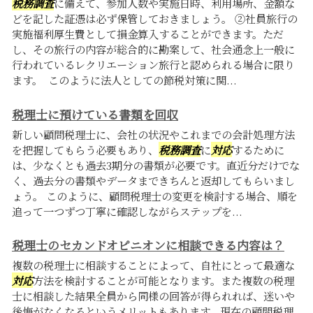
税務調査
に備えて、参加人数や実施日時、利用場所、金額な
どを記した証憑は必ず保管しておきましょう。 ②社員旅行の
実施福利厚生費として損金算入することができます。ただ
し、その旅行の内容が総合的に勘案して、社会通念上一般に
行われているレクリエーション旅行と認められる場合に限り
ます。 このように法人としての節税対策に関...
税理士に預けている書類を回収
新しい顧問税理士に、会社の状況やこれまでの会計処理方法
を把握してもらう必要もあり、
税務調査
に
対応
するために
は、少なくとも過去3期分の書類が必要です。直近分だけでな
く、過去分の書類やデータまできちんと返却してもらいまし
ょう。 このように、顧問税理士の変更を検討する場合、順を
追って一つずつ丁寧に確認しながらステップを...
税理士のセカンドオピニオンに相談できる内容は？
複数の税理士に相談することによって、自社にとって最適な
対応
方法を検討することが可能となります。また複数の税理
士に相談した結果全員から同様の回答が得られれば、迷いや
後悔がなくなるというメリットもあります。現在の顧問税理