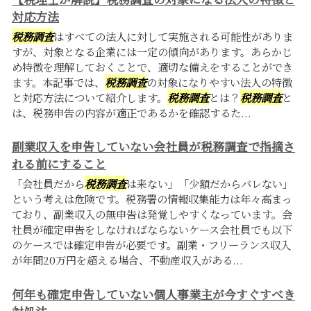
対応方法
税務調査
はすべての法人に対して実施される可能性がありま
すが、対象となる企業には一定の傾向があります。あらかじ
め特徴を理解しておくことで、適切な備えをすることができ
ます。本記事では、
税務調査
の対象になりやすい法人の特徴
と対応方法について紹介します。
税務調査
とは？
税務調査
と
は、税務申告の内容が適正であるかを確認するた...
副業収入を申告していない会社員が税務調査で指摘さ
れる前にすること
「会社員だから
税務調査
は来ない」「少額だからバレない」
という考えは危険です。税務署の情報収集能力は年々高まっ
ており、副業収入の無申告は発覚しやすくなっています。会
社員が確定申告をしなければならないケース会社員でも以下
のケースでは確定申告が必要です。副業・フリーランス収入
が年間20万円を超える場合、不動産収入がある...
何年も確定申告していない個人事業主が今すぐすべき