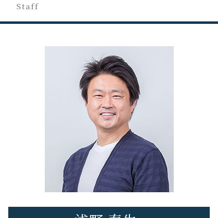
税務調査 対策
税理士変更 タイミング
日野市 税務調査 対応
Staff
無申告 自主申告
税務調査 通知 来た
法人 税務相談
税理士交代 注意点
八王子市 税理士変更
申告漏れ バレる
税務相談 税理士
税理士変更 e-tax
府中市 経営コンサル
不動産収入 無申告
税理士 税務相談とは
税理士交代時 書類 回収
日野市 経営コンサル
無申告 何年
税務申告とは 法人
税理士 を 変える デメリット
立川市 事業計画
修正申告 自分で
税務相談 独占業務
府中市 税務申告
無申告加算税 計算
税務調査
府中市 税務相談
申告漏れ 発覚
税務調査 時期
立川市 経営コンサル
修正申告 やり方
税務調査 相続税
八王子市 税務相談
個人事業主 確定申告
八王子市 事業計画
税務調査 対象
日野市 税務申告
税務申告 決算書
府中市 税理士変更
立川市 法人税務
立川市 会社設立
八王子市 経営コンサル