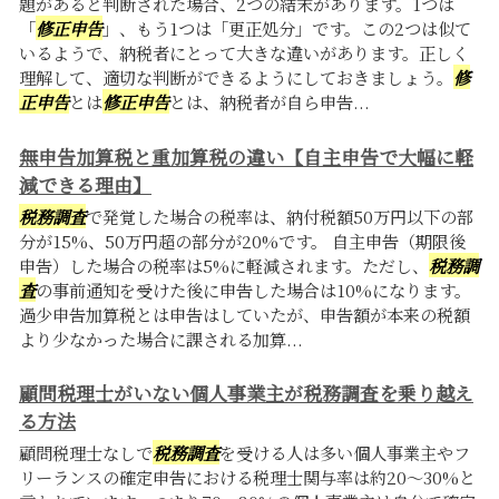
題があると判断された場合、2つの結末があります。1つは
「
修正申告
」、もう1つは「更正処分」です。この2つは似て
いるようで、納税者にとって大きな違いがあります。正しく
理解して、適切な判断ができるようにしておきましょう。
修
正申告
とは
修正申告
とは、納税者が自ら申告...
無申告加算税と重加算税の違い【自主申告で大幅に軽
減できる理由】
税務調査
で発覚した場合の税率は、納付税額50万円以下の部
分が15%、50万円超の部分が20%です。 自主申告（期限後
申告）した場合の税率は5%に軽減されます。ただし、
税務調
査
の事前通知を受けた後に申告した場合は10%になります。
過少申告加算税とは申告はしていたが、申告額が本来の税額
より少なかった場合に課される加算...
顧問税理士がいない個人事業主が税務調査を乗り越え
る方法
顧問税理士なしで
税務調査
を受ける人は多い個人事業主やフ
リーランスの確定申告における税理士関与率は約20〜30%と