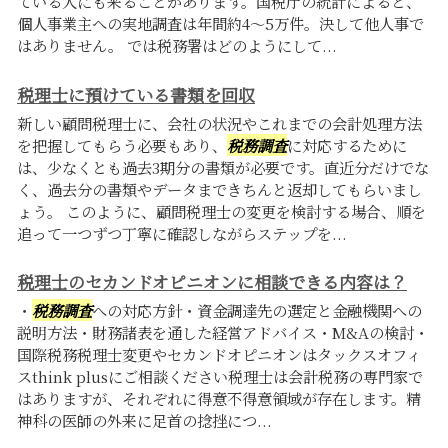
ている人にも来ることがあります。国税庁の統計によると、
個人事業主への実地調査は年間約4〜5万件。決して他人事で
はありません。 では税務署はどのようにして...
税理士に預けている書類を回収
新しい顧問税理士に、会社の状況やこれまでの会計処理方法
を把握してもらう必要もあり、
税務調査
に対応するために
は、少なくとも過去3期分の書類が必要です。直近分だけでな
く、過去分の書類やデータまできちんと返却してもらいまし
ょう。 このように、顧問税理士の変更を検討する場合、順を
追って一つずつ丁寧に確認しながらステップを...
税理士のセカンドオピニオンに相談できる内容は？
・
税務調査
への対応方針・資金調達先の選定と金融機関への
説明方法・財務諸表を通した経営アドバイス・M&Aの検討・
国際税務税理士変更やセカンドオピニオンはタックスオフィ
スthink plusにご相談ください税理士は会計税務の専門家で
はありますが、それぞれに得意不得意領域が存在します。精
神科の医師の外来に足首の捻挫につ...