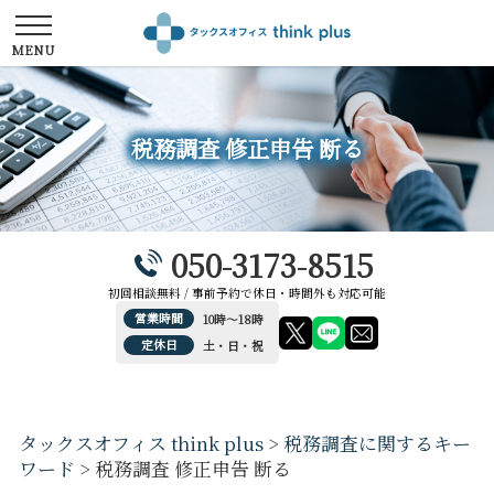
税務調査 修正申告 断る
050-3173-8515
初回相談無料 / 事前予約で休日・時間外も対応可能
営業時間
10時～18時
定休日
土・日・祝
タックスオフィス think plus
>
税務調査に関するキー
ワード
>
税務調査 修正申告 断る