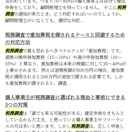
言われています。つまり70〜80%の個人事業主は自分で確定
申告をしており、顧問税理士を持っていません。 そこに
税務
調査
の通知が来たとき、どう対応すればいいのでしょうか。
顧問税理士がいなくても、適切な対応...
税務調査で重加算税を課されるケースと回避するため
の対応方法
税務調査
で最も恐れるべきペナルティが「重加算税」です。
通常の無申告加算税（15〜20%）や過少申告加算税（10〜
15%）と異なり、重加算税は本来の税額に対して35〜40%が
上乗せされます。 例えば追徴税額が500万円の場合、重加算
税が適用されると200万円が追加で課される計算です。しか
も重加算税が課されると、調査...
個人事業主が税務調査に選ばれる理由と事前にできる
5つの対策
税務調査
は「誰でも来る可能性がある」確定申告をきちんと
しているから大丈夫、と思っている個人事業主やフリーラン
スの方は多いと思います。しかし
税務調査
は、正しく申告し