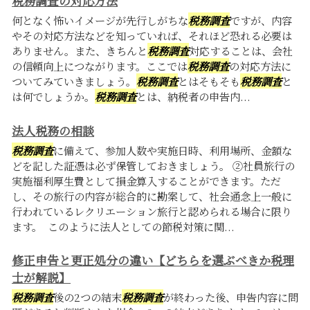
税務調査の対応方法
何となく怖いイメージが先行しがちな
税務調査
ですが、内容
やその対応方法などを知っていれば、それほど恐れる必要は
ありません。また、きちんと
税務調査
対応することは、会社
の信頼向上につながります。ここでは
税務調査
の対応方法に
ついてみていきましょう。
税務調査
とはそもそも
税務調査
と
は何でしょうか。
税務調査
とは、納税者の申告内...
法人税務の相談
税務調査
に備えて、参加人数や実施日時、利用場所、金額な
どを記した証憑は必ず保管しておきましょう。 ②社員旅行の
実施福利厚生費として損金算入することができます。ただ
し、その旅行の内容が総合的に勘案して、社会通念上一般に
行われているレクリエーション旅行と認められる場合に限り
ます。 このように法人としての節税対策に関...
修正申告と更正処分の違い【どちらを選ぶべきか税理
士が解説】
税務調査
後の2つの結末
税務調査
が終わった後、申告内容に問