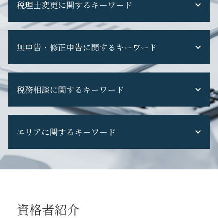
税理士変更に関するキーワード
税務調査 重加算税
税務調査 専門 税理士
税務調査 税理士 なし
税理士 を 変える
税務調査 怖い
無申告・修正申告に関するキーワード
税理士変更 利用者識別番号
税務調査 期間
税理士変更 税務調査
税務調査 当日
税理士交代時 契約内容
副業 無申告
税務調査 断れる
税理士変更 電子申告
税務相談に関するキーワード
修正申告 税理士 費用
税務調査 修正申告 断る
機密 文書 回収
確定申告 してない
税務調査 準備
税理士 を 変え たい
無申告 時効
税務調査 国税OB
税務調査とは
税理士 セカンドオピニオン
無申告 相談
税務調査 追徴課税
エリアに関するキーワード
法人税 赤字の場合
税理士 選び方
修正申告 ペナルティ
税務調査 現金商売
税務申告 期限
ダイレクト納付 税理士変更
無申告 税理士
税務調査 立会い
税務申告 決算
税理士変更 メリット
府中市 創業支援
無申告 バレる
税務調査 選ばれる 理由
税務申告 決算確定日
税理士 変える 理由
日野市 税務相談
確定申告 遅れた
税務調査 対応
税務申告 法人 やり方
税理士 の 変更
日野市 法人税務
無申告 個人事業主
税務調査 個人事業主
税務申告 決算承認
税理士変更 断り方
立川市 税務申告
無申告 ペナルティ
税務調査 フリーランス
税務調査 タイミング
資格者紹介
税理士 を 変える 時
日野市 創業支援
確定申告 忘れた
税務調査 費用