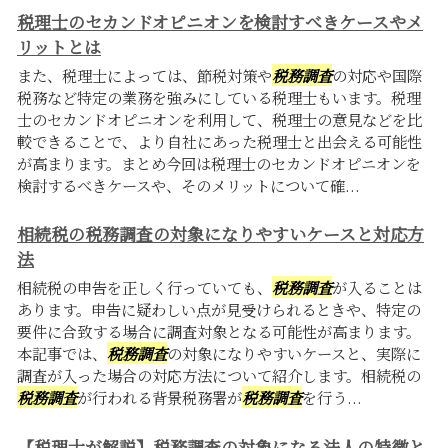
税理士のセカンドオピニオンを検討すべきケースやメ
リットとは
また、税理士によっては、節税対策や
税務調査
の対応や国際
税務など特定の業務を強みにしている税理士もいます。税理
士のセカンドオピニオンを利用して、税理士の意見などを比
較できることで、より自社にあった税理士と出会える可能性
が高まります。まとめ今回は税理士のセカンドオピニオンを
検討するべきケースや、そのメリットについて確...
相続税の税務調査の対象になりやすいケースと対応方
法
相続税の申告を正しく行っていても、
税務調査
が入ることは
あります。申告に疑わしい点が見受けられるときや、特定の
要件に合致する場合に調査対象となる可能性が高まります。
本記事では、
税務調査
の対象になりやすいケースと、実際に
調査が入った場合の対応方法について紹介します。相続税の
税務調査
が行われる背景税務署が
税務調査
を行う...
【税理士が解説】税務調査の対象になる法人の特徴と