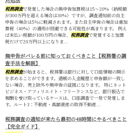
対処法
税務調査
で発覚した場合の無申告加算税は15〜20%（納税額
が300万円を超える場合は30%）ですが、調査通知前の自主
申告の場合は5％に軽減されます。また自主申告の場合は重加
算税（40%）の適用が回避できる可能性が高まります。 例え
ば未払い税額が100万円の場合、
税務調査
で発覚すると加算
税だけで20万円以上になりま...
無申告がバレる前に知っておくべきこと【税務署の調
査手法を解説】
税務調査
が始まると、税務署は銀行に対して口座情報の開示
を求めることができます。通帳の入金履歴と申告額が一致し
ない場合、売上除外や無申告の証拠になります。 特にネット
ビジネス・アフィリエイト・フリーランスなど、銀行振込で
報酬を受け取っているケースは、口座調査で一発で発覚しま
す。ルート3：不動産・高額資産の取得不動産...
税務調査の通知が来たら最初の48時間にやるべきこと
【完全ガイド】