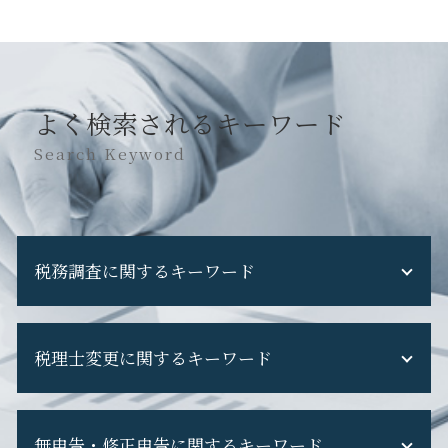
よく検索されるキーワード
Search Keyword
税務調査に関するキーワード
税務調査 費用
税理士変更に関するキーワード
税務調査 立会い
税務調査 現金商売
税務調査 修正申告 断る
税理士 を 変える デメリット
税務調査 通知 来た
無申告・修正申告に関するキーワード
税理士変更 税務調査