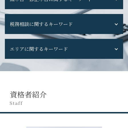
税務調査 国税OB
税理士 担当 変わる
税務調査 当日
顧問 税理士 変更
無申告 個人事業主
税務調査 フリーランス
税理士 を 変える
税務相談に関するキーワード
無申告 ペナルティ
税務調査 怖い
税理士交代時 手続き
不動産収入 無申告
税務調査 重加算税
税理士 選び方
副業 無申告
税務調査 専門 税理士
税務調査 法人
税理士 契約 内容
修正申告 税理士 費用
税務調査 準備
エリアに関するキーワード
税務調査 対象期間
税理士交代 最適 時期
無申告 時効
税務調査 断れる
税務相談 独占業務
顧問 税理士 を 変える
申告漏れ バレる
税務調査 税理士 なし
税務申告 期限
税理士 変える 理由
府中市 税務相談
無申告加算税 計算
税務調査 対応
法人 税務
税理士変更 メリット
日野市 法人税務
確定申告 忘れた
税務調査 追徴課税
税務相談 どこまで
税理士交代時 書類 回収
立川市 税務申告
無申告 自主申告
税務調査 選ばれる 理由
税務相談 税理士
税理士変更 利用者識別番号
日野市 会社設立
確定申告 遅れた
税務調査 期間
税務申告 確定申告 違い
資格者紹介
税理士変更
府中市 事業計画
無申告 税理士
税務調査 流れ
税務申告とは 法人
税理士交代時 契約内容
立川市 税務調査 対応
Staff
申告漏れ 発覚
税務調査 個人事業主
個人事業主 確定申告
税理士変更 書類
八王子市 創業支援
無申告 バレる
税理士 税務相談とは
税理士変更 タイミング
府中市 税務申告
修正申告 ペナルティ
法人 税務相談
税理士変更 必要書類
立川市 税理士変更
無申告 相談