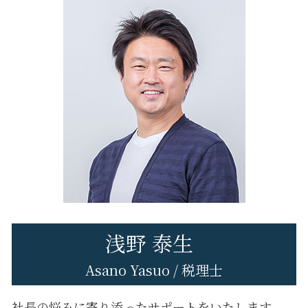
税務調査 注意点
税理士 変更 理由
八王子市 税務調査 対応
修正申告 自分で
税務申告 親会社
日野市 創業支援
修正申告 やり方
税務申告 決算書
八王子市 税理士変更
無申告 何年
税務申告とは 個人
日野市 税務相談
確定申告 してない
税務調査 何年分
府中市 創業支援
税務調査 対象
八王子市 事業計画
税務調査 対応
府中市 経営コンサル
法人税 申告期限
八王子市 税務相談
立川市 法人税務
八王子市 税務申告
日野市 税務調査 対応
浅野 泰生
Asano Yasuo / 税理士
社長の悩みに寄り添ったサポートをいたします。