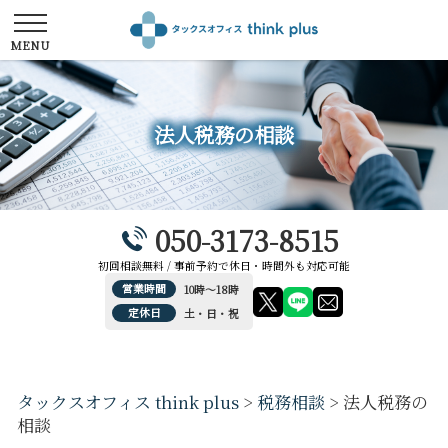
法人税務の相談
050-3173-8515
初回相談無料 / 事前予約で休日・時間外も対応可能
営業時間
10時～18時
定休日
土・日・祝
タックスオフィス think plus
>
税務相談
>
法人税務の
相談