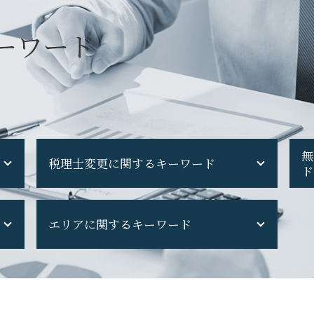
ーワード
無
税理士変更に関するキーワード
ド
税理士 セカンドオピニオン
エリアに関するキーワード
顧問 税理士 を 変える
税理士変更 電子申告
ダイレクト納付 税理士変更
立川市 会社設立
税理士変更 メリット
八王子市 事業計画
税理士 変更 理由
日野市 事業計画
税理士 を 変える 時