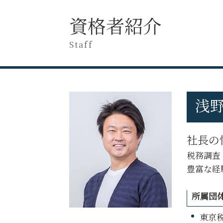
税務申告とは
税務調査 対応
税務申告 決算書
資格者紹介
税務調査 国税OB
税務調査 何年分
税務調査 専門 税理士
税務相談
Staff
税務調査 個人事業主
税理士 税務相談とは
税務調査 税理士 なし
税務調査 対象期間
税務調査 重加算税
税務申告 親会社
税務調査 追徴課税
税務調査 注意点
税務調査 当日
浅野
税務申告 法人 期限
税務調査 現金商売
税務調査 対策
税務調査 フリーランス
税務申告 確定申告 違い
税務調査 断れる
社長の
税務調査
税務調査 通知 来た
税務調査とは
税務調査
税務調査 怖い
法人 税務相談
豊富な経
税務相談 税理士
税務調査 対象
所属団
税務申告 決算確定日
東京税