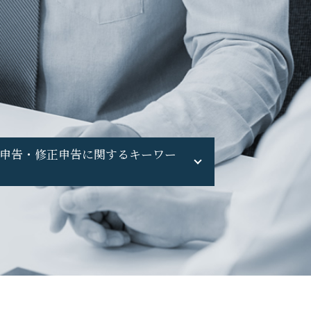
申告・修正申告に関するキーワー
確定申告 してない
申告漏れ 発覚
修正申告 やり方
無申告 個人事業主
申告漏れ バレる
副業 無申告
無申告 ペナルティ