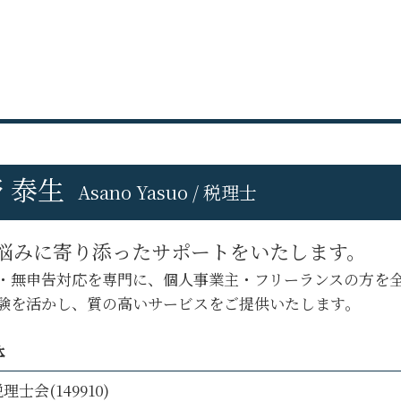
府中市 会社設立
税理士変更 e-tax
立川市 税務申告
税理士交代 契約内容
立川市 税務調査 対応
税理士交代時 書類 回収
立川市 事業計画
税理士 代替わり
八王子市 税務相談
税理士 を 変え たい
八王子市 経営コンサル
税理士 の 変更
日野市 法人税務
税理士変更
府中市 法人税務
税理士変更 利用者識別番号
 泰生
立川市 経営コンサル
Asano Yasuo / 税理士
機密 文書 回収
府中市 創業支援
税理士交代時 注意点
日野市 会社設立
税理士交代 最適 時期
悩みに寄り添ったサポートをいたします。
府中市 税務相談
税理士 契約 内容
・無申告対応を専門に、個人事業主・フリーランスの方を
八王子市 法人税務
税理士変更 税務調査
日野市 税務相談
験を活かし、質の高いサービスをご提供いたします。
府中市 事業計画
府中市 税務調査 対応
体
立川市 税理士変更
理士会(149910)