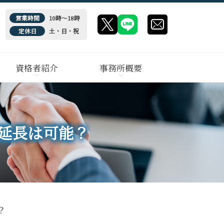
営業時間
10時～18時
定休日
土・日・祝
資格者紹介
事務所概要
延長は可能？
？