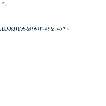
ます。
。
法人税は払わなければいけないの？ »