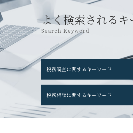
よく検索されるキ
Search Keyword
税務調査に関するキーワード
税務調査 流れ
税務相談に関するキーワード
税務調査 選ばれる 理由
税務調査 立会い
税務調査 準備
税務申告 法人 やり方
税務調査 期間
税務申告 法人税
税務調査 費用
個人事業主 確定申告
税務調査 修正申告 断る