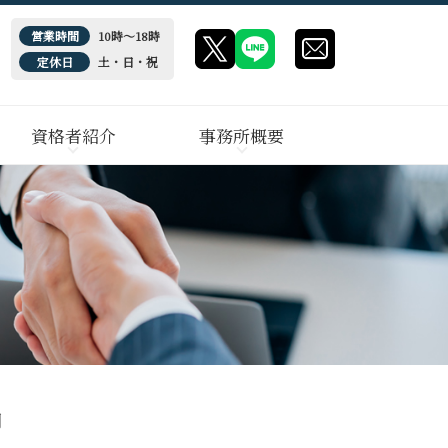
営業時間
10時～18時
定休日
土・日・祝
資格者紹介
事務所概要
期