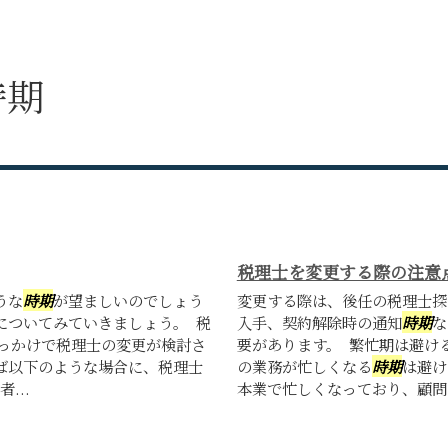
時期
税理士を変更する際の注意
うな
時期
が望ましいのでしょう
変更する際は、後任の税理士探
についてみていきましょう。 税
入手、契約解除時の通知
時期
な
きっかけで税理士の変更が検討さ
要があります。 繁忙期は避け
ば以下のような場合に、税理士
の業務が忙しくなる
時期
は避け
...
本業で忙しくなっており、顧問契