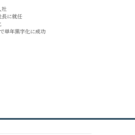
入社
社長に就任
化
目で単年黒字化に成功