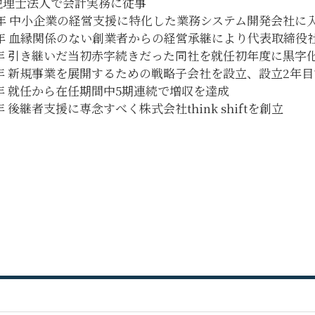
税理士法人で会計実務に従事
6年 中小企業の経営支援に特化した業務システム開発会社に
14年 血縁関係のない創業者からの経営承継により代表取締役
5年 引き継いだ当初赤字続きだった同社を就任初年度に黒字
17年 新規事業を展開するための戦略子会社を設立、設立2年
8年 就任から在任期間中5期連続で増収を達成
9年 後継者支援に専念すべく株式会社think shiftを創立