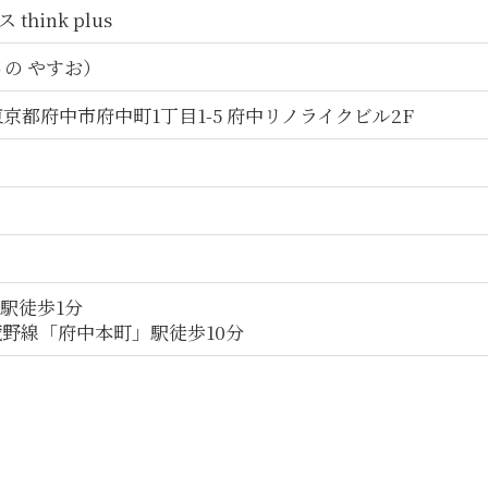
hink plus
さの やすお）
5 東京都府中市府中町1丁目1-5 府中リノライクビル2F
駅徒歩1分
蔵野線「府中本町」駅徒歩10分