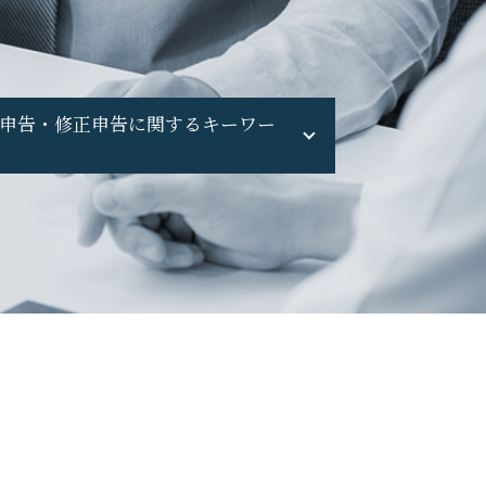
申告・修正申告に関するキーワー
無申告 バレる
確定申告 遅れた
無申告 ペナルティ
無申告 自主申告
無申告 何年
無申告 個人事業主
副業 無申告
修正申告 ペナルティ
無申告加算税 計算
申告漏れ バレる
確定申告 してない