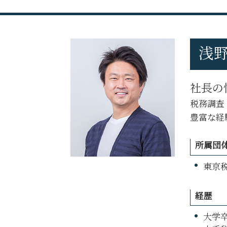
税務調査 対象
税務調査 費用
税務調査 タイミング
税務調査 専門 税理士
税務申告とは 個人
税務調査 追徴課税
法人 税務
税務調査 断れる
浅野
税務相談
税務調査 個人事業主
税務相談 税理士
税務調査 修正申告 断る
税務調査 立会い
税務調査 フリーランス
社長の
税務申告 法人 期限
税務調査 流れ
税務調査
税務調査
税務調査 準備
税務調査 対策
豊富な経
税務申告 決算
税務申告
所属団
税務相談 独占業務
東京税
経歴
大学