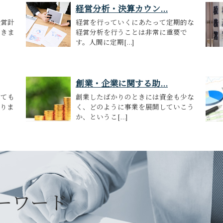
経営分析・決算カウン...
経営計
経営を行っていくにあたって定期的な
てきま
経営分析を行うことは非常に重要で
す。人間に定期[...]
創業・企業に関する助...
いても
創業したばかりのときには資金も少な
ありま
く、どのように事業を展開していこう
か、というこ[...]
ーワード