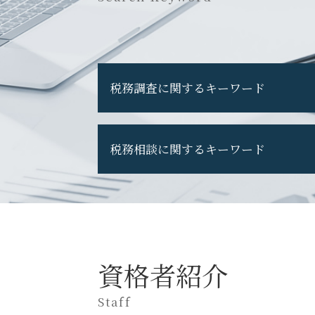
税務調査に関するキーワード
税務調査 立会い
税務相談に関するキーワード
税務調査 通知 来た
税務調査 対応
税務調査 当日
税務申告 決算書
税務調査 期間
税務調査 注意点
税務調査 国税OB
税務調査 何年分
税務調査 選ばれる 理由
税務相談 場所
税務調査 税理士 なし
税務申告 決算承認
資格者紹介
税務調査 怖い
税務申告 決算確定日
税務調査 現金商売
個人事業主 確定申告
Staff
税務調査 重加算税