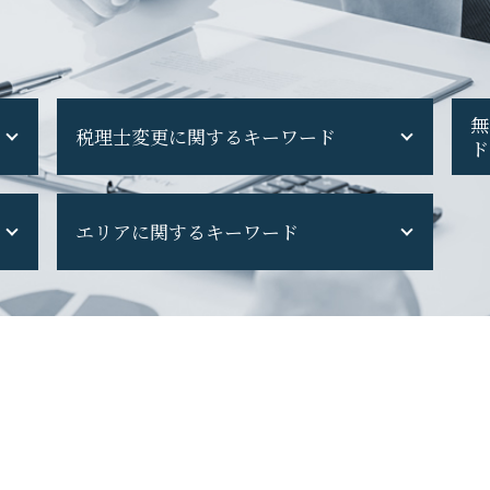
無
税理士変更に関するキーワード
ド
税理士交代 手続き
エリアに関するキーワード
税理士 を 変える デメリット
ダイレクト納付 税理士変更
税理士 を 変える
府中市 法人税務
税理士変更 電子申告
日野市 税理士変更
顧問 税理士 変更
日野市 創業支援
税理士 を 変える 時
立川市 創業支援
税理士 変える 理由
八王子市 会社設立
税理士交代 書類 回収
立川市 事業計画
税理士 セカンドオピニオン
立川市 経営コンサル
税理士 選び方