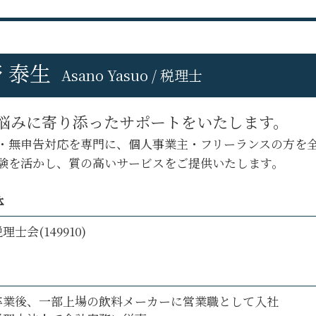
八王子市 税務調査 対応
税理士交代時 書類 回収
八王子市 税理士変更
税理士変更 利用者識別番号
立川市 会社設立
税理士変更 e-tax
府中市 事業計画
税理士変更 書類
 泰生
日野市 事業計画
Asano Yasuo / 税理士
税理士 契約 内容
立川市 税務相談
機密 文書 回収
立川市 税理士変更
税理士変更 メリット
悩みに寄り添ったサポートをいたします。
府中市 税務申告
税理士交代時 手続き
・無申告対応を専門に、個人事業主・フリーランスの方を
日野市 会社設立
税理士 を 変え たい
府中市 税務相談
験を活かし、質の高いサービスをご提供いたします。
府中市 税理士変更
日野市 税務申告
体
八王子市 税務申告
理士会(149910)
卒業後、一部上場の飲料メーカーに営業職として入社