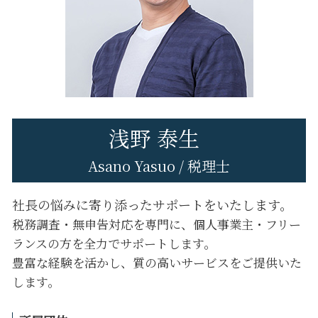
日野市 税務相談
税務申告 法人税
八王子市 税理士変更
八王子市 税務相談
八王子市 事業計画
八王子市 税務申告
浅野 泰生
Asano Yasuo / 税理士
社長の悩みに寄り添ったサポートをいたします。
税務調査・無申告対応を専門に、個人事業主・フリー
ランスの方を全力でサポートします。
豊富な経験を活かし、質の高いサービスをご提供いた
します。