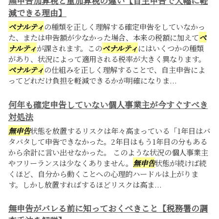
無申告加算税と重加算税の違い【自主申告で大幅に軽
減できる理由】
ペナルティ
の種類を正しく理解する確定申告をしていなかっ
た、または申告額が少なかった場合、本来の税額に加えて
ペ
ナルティ
が課されます。この
ペナルティ
にはいくつかの種類
があり、状況によって適用される税率が大きく異なります。
ペナルティ
の仕組みを正しく理解することで、自主申告によ
ってどれだけ負担を軽減できるかが明確になりま...
何年も確定申告していない個人事業主が今すぐすべき
対処法
無申告
状態を放置するリスクは年々高まっている「1年目はバ
タバタして申告できなかった。2年目はもう1年目の分もある
から余計に言い出せなかった。 このような状況の個人事業主
やフリーランスは少なくありません。
無申告
状態が続けば続
くほど、自分から動くことへの心理的ハードルは上がりま
す。しかし放置すればするほどリスクは高ま...
無申告がバレる前に知っておくべきこと【税務署の調