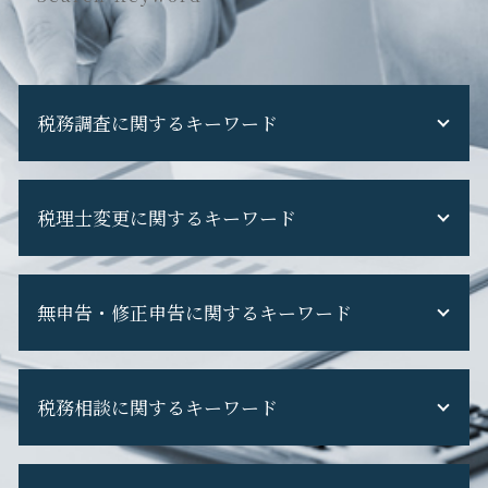
税務調査に関するキーワード
税務調査 追徴課税
税理士変更に関するキーワード
税務調査 対応
税務調査 専門 税理士
税務調査 立会い
機密 文書 回収
税務調査 通知 来た
無申告・修正申告に関するキーワード
税理士変更 メリット
税務調査 税理士 なし
税理士変更
税務調査 期間
税理士 を 変える 時
副業 無申告
税務調査 費用
税理士 選び方
税務相談に関するキーワード
無申告 バレる
税務調査 怖い
税理士 代替わり
無申告 ペナルティ
税務調査 断れる
税理士変更 e-tax
無申告 自主申告
税務調査 当日
税務調査 対象
税理士変更 利用者識別番号