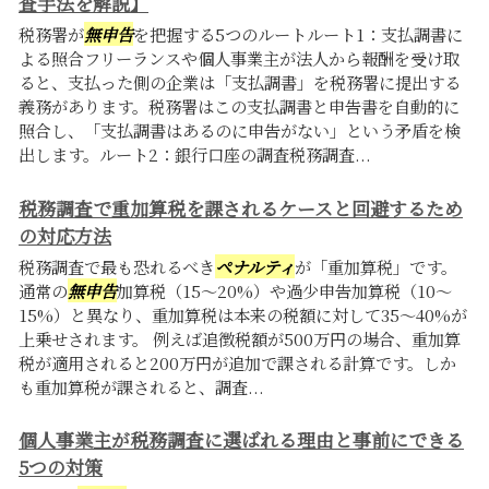
査手法を解説】
税務署が
無申告
を把握する5つのルートルート1：支払調書に
よる照合フリーランスや個人事業主が法人から報酬を受け取
ると、支払った側の企業は「支払調書」を税務署に提出する
義務があります。税務署はこの支払調書と申告書を自動的に
照合し、「支払調書はあるのに申告がない」という矛盾を検
出します。ルート2：銀行口座の調査税務調査...
税務調査で重加算税を課されるケースと回避するため
の対応方法
税務調査で最も恐れるべき
ペナルティ
が「重加算税」です。
通常の
無申告
加算税（15〜20%）や過少申告加算税（10〜
15%）と異なり、重加算税は本来の税額に対して35〜40%が
上乗せされます。 例えば追徴税額が500万円の場合、重加算
税が適用されると200万円が追加で課される計算です。しか
も重加算税が課されると、調査...
個人事業主が税務調査に選ばれる理由と事前にできる
5つの対策