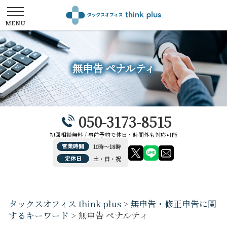
無申告 ペナルティ
050-3173-8515
初回相談無料 / 事前予約で休日・時間外も対応可能
営業時間
10時～18時
定休日
土・日・祝
タックスオフィス think plus
>
無申告・修正申告に関
するキーワード
>
無申告 ペナルティ