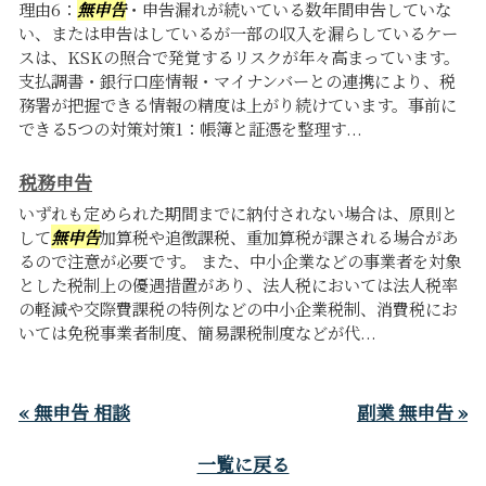
理由6：
無申告
・申告漏れが続いている数年間申告していな
い、または申告はしているが一部の収入を漏らしているケー
スは、KSKの照合で発覚するリスクが年々高まっています。
支払調書・銀行口座情報・マイナンバーとの連携により、税
務署が把握できる情報の精度は上がり続けています。事前に
できる5つの対策対策1：帳簿と証憑を整理す...
税務申告
いずれも定められた期間までに納付されない場合は、原則と
して
無申告
加算税や追徴課税、重加算税が課される場合があ
るので注意が必要です。 また、中小企業などの事業者を対象
とした税制上の優遇措置があり、法人税においては法人税率
の軽減や交際費課税の特例などの中小企業税制、消費税にお
いては免税事業者制度、簡易課税制度などが代...
« 無申告 相談
副業 無申告 »
一覧に戻る