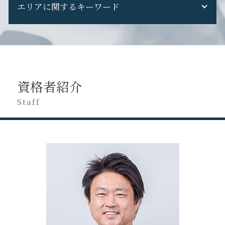
修正申告 ペナルティ
税務調査 準備
エリアに関するキーワード
税務申告 確定申告 違い
税理士変更 電子申告
不動産収入 無申告
税務調査 現金商売
税務申告 法人 期限
税理士 変える 理由
申告漏れ バレる
税務調査 国税OB
税理士 税務相談とは
税理士交代 最適 時期
立川市 創業支援
無申告 個人事業主
税務調査 流れ
法人 税務
税理士 セカンドオピニオン
八王子市 経営コンサル
修正申告 税理士 費用
税務調査 フリーランス
税務調査 時期
ダイレクト納付 税理士変更
府中市 事業計画
無申告 相談
税務調査 選ばれる 理由
法人税 申告期限
税理士 変更 注意 点
日野市 税務申告
修正申告 やり方
税務調査 重加算税
法人 税務相談
資格者紹介
税理士変更 書類
立川市 税務申告
無申告 税理士
税務調査 修正申告 断る
税務相談 税理士
税理士 を 変える デメリット
府中市 経営コンサル
Staff
確定申告 遅れた
税務調査 個人事業主
税務申告 決算承認
税理士 変更 理由
府中市 税務申告
無申告 時効
税務申告 期限
税理士交代 注意点
府中市 創業支援
無申告 何年
税務調査 注意点
税理士 担当 変わる
府中市 会社設立
確定申告 してない
税務申告とは 法人
税理士変更 タイミング
八王子市 創業支援
申告漏れ 発覚
税務調査 対象期間
日野市 法人税務
修正申告 自分で
税務申告 法人 やり方
府中市 税務相談
無申告加算税 計算
税務申告 親会社
八王子市 税務調査 対応
確定申告 忘れた
税務申告 決算
日野市 事業計画
税務調査 帳簿なし
府中市 代替わり税理士変更
税務相談 場所