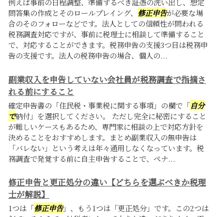
例えば事前の日程調整、準備するべき証憑の洗い出し、想定
問答集の作成とそのロールプレイング、
修正申告
が必要な場
合のそのフォローなどです。法人としての信頼性が問われる
税務調査対応ですが、事前に税理士に相談して準備すること
で、対応することができます。税務申告の支援3つ目は税務申
告の支援です。法人の税務申告の場合、個人の...
副業収入を申告していない会社員が税務調査で指摘さ
れる前にすること
確定申告書の「住民税・事業税に関する事項」の欄で「
自分
で
納付」を選択してください。 ただし完全に秘密にすること
が難しいケースもあるため、専門家に相談の上で対応方針を
決めることをおすすめします。まとめ副業収入の無申告は
「バレない」という考えは年々通用しなくなっています。税
務調査で発覚する前に自主申告することで、ペナ...
修正申告と更正処分の違い【どちらを選ぶべきか税理
士が解説】
1つは「
修正申告
」、もう1つは「更正処分」です。この2つは