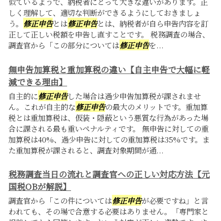
似ているようで、納税者にとって大きな違いがあります。正
しく理解して、適切な判断ができるようにしておきましょ
う。
修正申告
とは
修正申告
とは、納税者が自ら申告内容を訂
正して正しい税額を申告し直すことです。 税務調査の場合、
調査官から「この部分については
修正申告
を...
無申告加算税と重加算税の違い【自主申告で大幅に軽
減できる理由】
自主的に
修正申告
した場合は過少申告加算税が課されませ
ん。これが自主的な
修正申告
の最大のメリットです。重加算
税とは重加算税は、仮装・隠蔽という悪質な行為があった場
合に課される最も重いペナルティです。 無申告に対しての重
加算税は40%、過少申告に対しての重加算税は35%です。ま
た重加算税が課されると、調査対象期間が通...
税務調査当日の流れと調査官への正しい対応方法【元
国税OBが解説】
調査官から「この件については
修正申告
が必要ですね」と言
われても、その場で合意する必要はありません。「専門家と