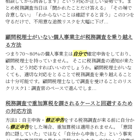
相談してから回答します」という対応が正しい姿勢です。ま
とめ税務調査当日は「聞かれたことだけ答える」「その場で
合意しない」「わからないことは確認すると言う」この3つを
守るだけで、不用意な追徴リスクを大幅に下げ...
顧問税理士がいない個人事業主が税務調査を乗り越え
る方法
つまり70〜80%の個人事業主は
自分で
確定申告をしており、
顧問税理士を持っていません。 そこに税務調査の通知が来た
とき、どう対応すればいいのでしょうか。顧問税理士がいな
くても、適切な対応をとることで税務調査を乗り越えること
は十分可能です。顧問税理士なしで調査を受けることのリス
クリスク1：調査官のペースで進んでしま...
税務調査で重加算税を課されるケースと回避するため
の対応方法
方法1：自主申告・
修正申告
をする税務調査が来る前に自分か
ら
修正申告
をした場合、重加算税は適用されません。「意図
的に隠していた」ではなく「自分から申告した」という事実