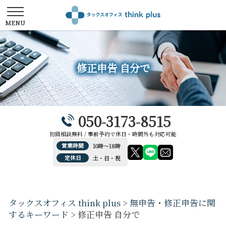
修正申告 自分で
050-3173-8515
初回相談無料 / 事前予約で休日・時間外も対応可能
営業時間
10時～18時
定休日
土・日・祝
タックスオフィス think plus
>
無申告・修正申告に関
するキーワード
>
修正申告 自分で