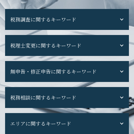
税務調査に関するキーワード
税務調査 フリーランス
税理士変更に関するキーワード
税務調査 税理士 なし
税務調査 専門 税理士
税務調査 断れる
税理士交代時 契約内容
税務調査 怖い
無申告・修正申告に関するキーワード
税理士 を 変え たい
税務調査 立会い
税理士変更
税務調査 期間
税理士交代時 注意点
不動産収入 無申告
税務調査 個人事業主
税理士 を 変える 時
税務相談に関するキーワード
申告漏れ 発覚
税務調査 選ばれる 理由
税理士 を 変える
無申告 ペナルティ
税務調査 準備
税理士変更 タイミング
修正申告 ペナルティ
税務調査 対応
税務申告 法人税
ダイレクト納付 税理士変更
修正申告 やり方
税務調査 重加算税
エリアに関するキーワード
税務調査 法人
税理士交代時 手続き
無申告 税理士
税務調査 通知 来た
税務調査 タイミング
税理士交代 手続き