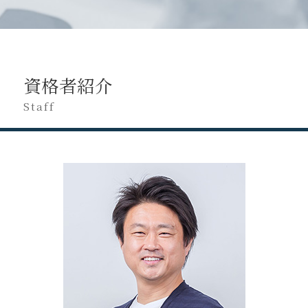
確定申告 忘れた
税務調査 流れ
税務調査 立会い
税理士交代 契約内容
府中市 税務相談
副業 無申告
税務調査 当日
税務申告
税理士交代 注意点
日野市 税理士変更
無申告 自主申告
税務調査 現金商売
税務調査とは
税理士変更 利用者識別番号
日野市 法人税務
確定申告 遅れた
税務調査 費用
法人 税務相談
顧問 税理士 を 変える
府中市 税務申告
無申告 相談
税務調査 国税OB
税務申告 決算確定日
資格者紹介
税理士 担当 変わる
立川市 経営コンサル
無申告 バレる
税務調査 追徴課税
税務申告 法人 やり方
税理士 を 変える デメリット
立川市 税務申告
Staff
修正申告 自分で
税務調査 修正申告 断る
税務調査 時期
税理士交代 書類 回収
立川市 税務相談
申告漏れ バレる
税務調査 対応
税理士 変える 理由
八王子市 法人税務
無申告 個人事業主
税務相談 どこから
税理士変更 e-tax
八王子市 会社設立
無申告 時効
税務調査 対策
税理士変更 電子申告
日野市 会社設立
無申告加算税 計算
税務相談 税理士
八王子市 税務申告
修正申告 税理士 費用
税務申告とは
八王子市 税務相談
確定申告 してない
税務相談 場所
八王子市 経営コンサル
無申告 何年
税理士 税務相談とは
日野市 経営コンサル
税務相談 独占業務
府中市 事業計画
税務調査 対象期間
日野市 税務相談
税務申告 決算
府中市 税務調査 対応