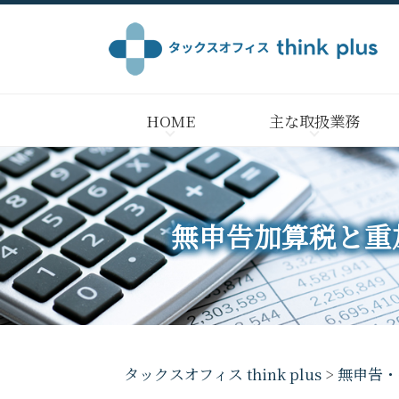
HOME
主な取扱業務
無申告加算税と重
タックスオフィス think plus
>
無申告・