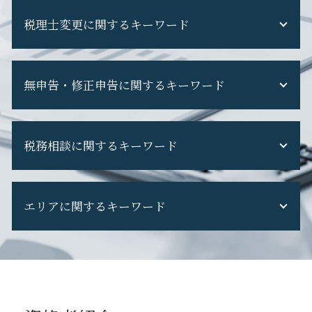
税務調査 税理士 なし
税理士変更に関するキーワード
税務調査 期間
税務調査 現金商売
税務調査 準備
税理士変更 タイミング
税務調査 追徴課税
無申告・修正申告に関するキーワード
税理士交代 注意点
税務調査 通知 来た
税理士 を 変える
税務調査 個人事業主
税理士交代 手続き
無申告 相談
税務調査 フリーランス
税理士 を 変え たい
税務相談に関するキーワード
無申告 個人事業主
税務調査 修正申告 断る
税理士 契約 内容
確定申告 してない
税務調査 選ばれる 理由
税理士交代 最適 時期
無申告加算税 計算
税務調査 重加算税
税理士 税務相談とは
税理士交代時 手続き
修正申告 税理士 費用
税務調査 流れ
エリアに関するキーワード
税務申告とは 個人
税理士変更 書類
無申告 税理士
税務調査 断れる
税務申告
税理士 の 変更
修正申告 ペナルティ
税務調査 当日
法人税 赤字の場合
ダイレクト納付 税理士変更
府中市 創業支援
無申告 ペナルティ
税務調査 専門 税理士
税務調査 立会料
税理士変更 税務調査
日野市 事業計画
無申告 何年
税務調査 怖い
税務調査 対策
税理士変更 e-tax
立川市 税理士変更
申告漏れ バレる
税務調査 国税OB
税務申告 確定申告 違い
税理士交代時 書類 回収
日野市 税務相談
不動産収入 無申告
税務調査 費用