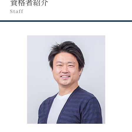
法人 税務
資格者紹介
税理士 担当 変わる
日野市 会社設立
申告漏れ 発覚
税務調査 立会い
税務調査 相続税
税理士 を 変える 時
日野市 創業支援
Staff
副業 無申告
税務調査 対応
税務相談 税理士
税理士 変更 理由
府中市 税務相談
確定申告 忘れた
税務調査 対応
税理士変更 必要書類
立川市 税務相談
修正申告 自分で
税務相談 どこから
税理士 代替わり
八王子市 事業計画
無申告 自主申告
税務相談 どこまで
税理士変更 利用者識別番号
日野市 経営コンサル
確定申告 遅れた
税務申告 親会社
八王子市 会社設立
無申告 バレる
税務調査 時期
府中市 法人税務
無申告 時効
税務調査 注意点
立川市 事業計画
修正申告 やり方
税務調査
府中市 税務申告
税務申告 決算書
八王子市 税理士変更
税務申告とは
府中市 事業計画
税務申告 決算
日野市 税務申告
八王子市 創業支援
八王子市 経営コンサル
日野市 税理士変更