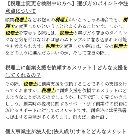
【税理士変更を検討中の方へ】選び方のポイントや注
意点について
顧問
税理士
などお抱えの
税理士
がいらっしゃる場合でも、
税
理士
を変更したいということはよくあることです。しかし、
税理士
を変更する際には、
税理士
の選び方や変更のタイミン
グなど気を付けなければ思わぬトラブルに巻き込まれる可能
性も考えられます。
税理士
を変更したい際には、次の
税理士
をどのように選んだらいいのか、そして変更の際...
税理士に創業支援を依頼するメリット｜どんな支援を
してくれるの？
その際、
税理士
に創業支援を依頼することで多くの支援を行
ってくれますが、
税理士
に創業支援を依頼するメリットはど
のようなことがあるのでしょうか。以下で詳しく見ていきま
しょう。創業時の税務に関するサポートまず創業時の税務に
おけるサポートに対してのメリットです。創業時には税務署
に提出する書類が多くあります。例えば、会社設...
個人事業主が法人化(法人成り)するとどんなメリット