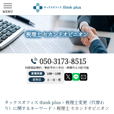
税理士 セカンドオピニオン
050-3173-8515
初回相談無料 / 事前予約で休日・時間外も対応可能
営業時間
10時～18時
定休日
土・日・祝
タックスオフィス think plus
>
税理士変更（代替わ
り）に関するキーワード
>
税理士 セカンドオピニオン