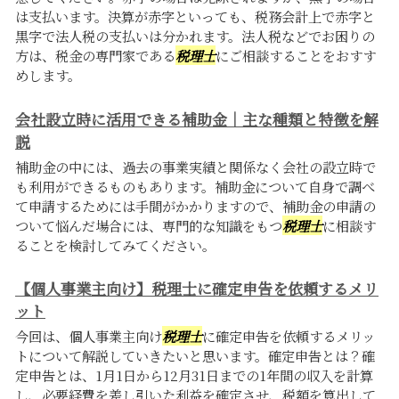
は支払います。決算が赤字といっても、税務会計上で赤字と
黒字で法人税の支払いは分かれます。法人税などでお困りの
方は、税金の専門家である
税理士
にご相談することをおすす
めします。
会社設立時に活用できる補助金｜主な種類と特徴を解
説
補助金の中には、過去の事業実績と関係なく会社の設立時で
も利用ができるものもあります。補助金について自身で調べ
て申請するためには手間がかかりますので、補助金の申請の
ついて悩んだ場合には、専門的な知識をもつ
税理士
に相談す
ることを検討してみてください。
【個人事業主向け】税理士に確定申告を依頼するメリ
ット
今回は、個人事業主向け
税理士
に確定申告を依頼するメリッ
トについて解説していきたいと思います。確定申告とは？確
定申告とは、1月1日から12月31日までの1年間の収入を計算
し、必要経費を差し引いた利益を確定させ、税額を算出して