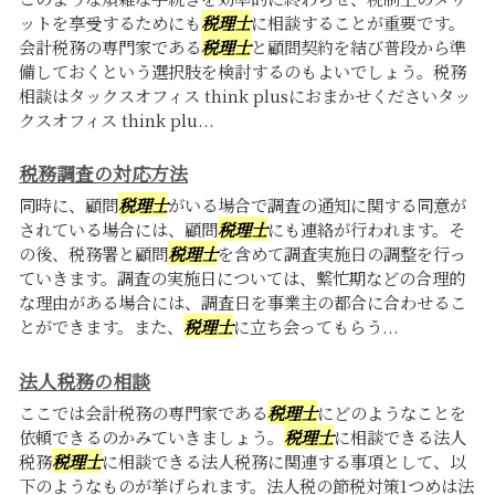
ットを享受するためにも
税理士
に相談することが重要です。
会計税務の専門家である
税理士
と顧問契約を結び普段から準
備しておくという選択肢を検討するのもよいでしょう。税務
相談はタックスオフィス think plusにおまかせくださいタッ
クスオフィス think plu...
税務調査の対応方法
同時に、顧問
税理士
がいる場合で調査の通知に関する同意が
されている場合には、顧問
税理士
にも連絡が行われます。そ
の後、税務署と顧問
税理士
を含めて調査実施日の調整を行っ
ていきます。調査の実施日については、繫忙期などの合理的
な理由がある場合には、調査日を事業主の都合に合わせるこ
とができます。また、
税理士
に立ち会ってもらう...
法人税務の相談
ここでは会計税務の専門家である
税理士
にどのようなことを
依頼できるのかみていきましょう。
税理士
に相談できる法人
税務
税理士
に相談できる法人税務に関連する事項として、以
下のようなものが挙げられます。法人税の節税対策1つめは法