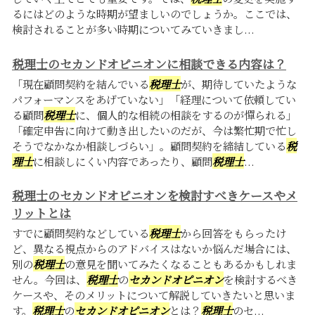
るにはどのような時期が望ましいのでしょうか。ここでは、
検討されることが多い時期についてみていきまし...
税理士のセカンドオピニオンに相談できる内容は？
「現在顧問契約を結んでいる
税理士
が、期待していたような
パフォーマンスをあげていない」「経理について依頼してい
る顧問
税理士
に、個人的な相続の相談をするのが憚られる」
「確定申告に向けて動き出したいのだが、今は繁忙期で忙し
そうでなかなか相談しづらい」。顧問契約を締結している
税
理士
に相談しにくい内容であったり、顧問
税理士
...
税理士のセカンドオピニオンを検討すべきケースやメ
リットとは
すでに顧問契約などしている
税理士
から回答をもらったけ
ど、異なる視点からのアドバイスはないか悩んだ場合には、
別の
税理士
の意見を聞いてみたくなることもあるかもしれま
せん。今回は、
税理士
の
セカンドオピニオン
を検討するべき
ケースや、そのメリットについて解説していきたいと思いま
す。
税理士
の
セカンドオピニオン
とは？
税理士
のセ...