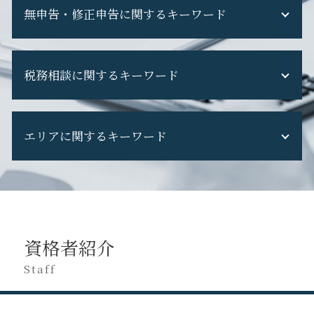
税務調査 重加算税
無申告・修正申告に関するキーワード
税理士交代 注意点
税務調査 対応
税理士変更 タイミング
税務調査 断れる
機密 文書 回収
不動産収入 無申告
税務調査 個人事業主
税理士交代 最適 時期
税務相談に関するキーワード
無申告加算税 計算
税務調査 専門 税理士
税理士 担当 変わる
無申告 バレる
税務調査 準備
顧問 税理士 を 変える
申告漏れ バレる
税務調査 現金商売
税務申告 法人 やり方
税理士交代 契約内容
無申告 何年
税務調査 通知 来た
エリアに関するキーワード
税務申告 法人税
税理士交代時 手続き
確定申告 してない
税務調査 当日
税務調査 タイミング
税理士変更
副業 無申告
税務調査 立会い
税務調査 対策
税理士 を 変える
日野市 法人税務
修正申告 自分で
税務調査 費用
税務調査 対象
税理士 代替わり
立川市 税理士変更
無申告 自主申告
税務調査 怖い
税務申告 決算書
税理士変更 e-tax
立川市 経営コンサル
修正申告 やり方
税務調査 税理士 なし
法人税 赤字の場合
税理士交代時 注意点
日野市 事業計画
無申告 相談
税務調査 国税OB
税務相談 どこまで
資格者紹介
税理士 セカンドオピニオン
八王子市 税務調査 対応
確定申告 遅れた
税務調査 期間
税務申告 決算承認
税理士交代時 契約内容
立川市 税務調査 対応
Staff
無申告 ペナルティ
税務調査 選ばれる 理由
税務申告 決算確定日
税理士変更 必要書類
府中市 事業計画
確定申告 忘れた
税務相談 税理士
税理士交代 手続き
日野市 税務相談
無申告 税理士
税務調査 立会料
税理士 契約 内容