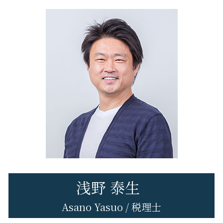
八王子市 経営コンサル
無申告 個人事業主
税務申告 法人 期限
税理士変更 書類
八王子市 会社設立
修正申告 ペナルティ
税務調査 対象期間
日野市 税務調査 対応
修正申告 税理士 費用
税務調査
立川市 事業計画
申告漏れ 発覚
税務調査 注意点
立川市 税務申告
無申告 時効
税務調査とは
日野市 創業支援
税務申告とは
府中市 税務相談
税務申告 決算
立川市 法人税務
税務申告 期限
日野市 税理士変更
府中市 法人税務
八王子市 創業支援
立川市 会社設立
浅野 泰生
Asano Yasuo / 税理士