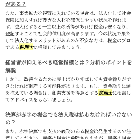
がある？
また、事業拡大を視野に入れている場合は、法人化して社会
保険に加入すれば優秀な人材を確保しやすい状況を作れま
す。法人化すると一定以上の所得があれば税金は安くなり、
登記することで社会的信用度が高まります。今の状況で果た
して法人化するメリットがあるのか不安な方は、税金のプロ
である
税理士
に相談してみましょう。
経営者が抑えるべき経営指標とは？分析のポイントを
解説
しかし、改善するために売上ばかり伸ばしても資金繰りがで
きなければ倒産する可能性があります。もし、資金繰りに頭
を抱えている場合は、創業支援を得意とする
税理士
に相談し
てアドバイスをもらいましょう。
決算が赤字の場合でも法人税は払わなければいけない
の？
また、赤字決算でも支払い義務のある税金は発生するので注
意してください。赤字の場合は免除されますが、黒字の場合