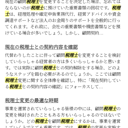
現在の顧問
税理士
を変更することを決定した場合、忘れては
ならないのが
税理士
に預けていた重要書類の回収です。
税理
士
は、経理処理や確定申告業務代行、経営アドバイスや資金
調達サポートなど法人のお金周りのサポートを全般的に行っ
てくれます。それ故に、会社の重要書類や機密書類などを預
けている場合が多いでしょう。しかし、顧問契約...
現在の税理士との契約内容を確認
代替わりしたことに伴って顧問
税理士
を変更することを検討
していらっしゃる経営者の方は多くいらっしゃるかと思いま
す。では実際に顧問
税理士
との契約解除をする場合、どのよ
うなステップを踏む必要があるのでしょうか。ここでは顧問
税理士
変更に関する全体像を確認し、特に「現在契約してい
る
税理士
との契約内容の確認」にフォーカスして...
税理士変更の最適な時期
事業を運営されていらっしゃる皆様の中には、顧問
税理士
の
変更を検討されたこともある方もいらっしゃるのではないで
しょうか。どの
税理士
を顧問
税理士
にするかは、事業を運営
していく上でとても重要です。では、
税理士
の変更を実施す