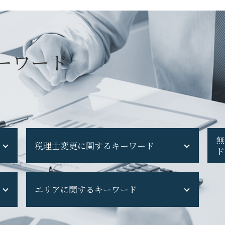
ーワード
無
税理士変更に関するキーワード
ド
税理士 担当 変わる
エリアに関するキーワード
税理士交代時 契約内容
税理士 代替わり
税理士交代 契約内容
府中市 税理士変更