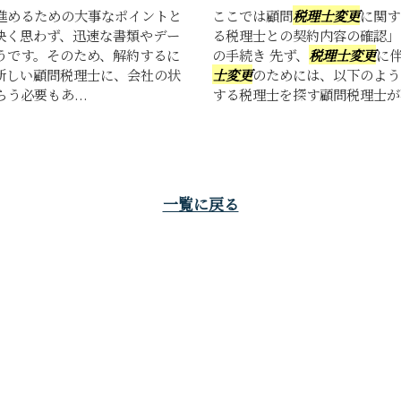
進めるための大事なポイントと
ここでは顧問
税理士変更
に関す
快く思わず、迅速な書類やデー
る税理士との契約内容の確認
うです。そのため、解約するに
の手続き 先ず、
税理士変更
に
新しい顧問税理士に、会社の状
士変更
のためには、以下のよう
う必要もあ...
する税理士を探す顧問税理士が不
一覧に戻る