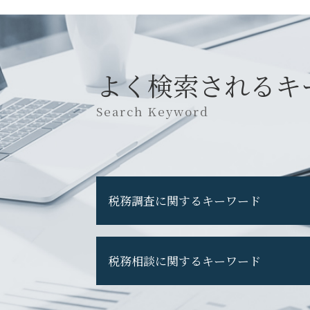
よく検索されるキ
Search Keyword
税務調査に関するキーワード
税務調査 税理士 なし
税務相談に関するキーワード
税務調査 通知 来た
税務調査 断れる
税務調査 怖い
税務申告とは 個人