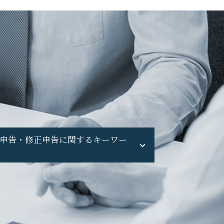
申告・修正申告に関するキーワー
申告漏れ バレる
無申告 自主申告
無申告 相談
不動産収入 無申告