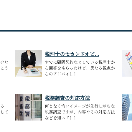
税理士のセカンドオピ...
も少な
すでに顧問契約などしている税理士か
いこう
ら回答をもらったけど、異なる視点か
らのアドバイ[...]
税務調査の対応方法
なる
何となく怖いイメージが先行しがちな
続して
税務調査ですが、内容やその対応方法
などを知って[...]