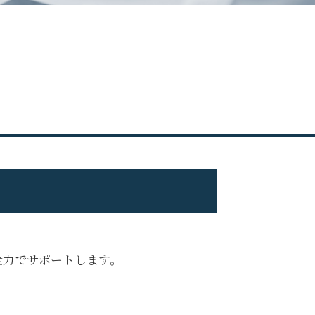
修正申告 ペナルティ
修正申告 税理士 費用
修正申告 やり方
確定申告 遅れた
副業 無申告
無申告 バレる
無申告 個人事業主
修正申告 自分で
確定申告 忘れた
無申告 何年
申告漏れ 発覚
無申告加算税 計算
無申告 ペナルティ
確定申告 してない
無申告 時効
全力でサポートします。
無申告 税理士