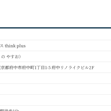
hink plus
さの やすお）
5 東京都府中市府中町1丁目1-5 府中リノライクビル2F
駅徒歩1分