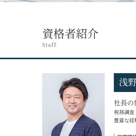
税務調査 追徴課税
税務申告 決算確定日
税務調査 期間
税務調査 対応
税務調査 当日
税務申告 決算
税務調査 立会い
税理士 税務相談とは
資格者紹介
税務調査 国税OB
税務申告 決算承認
税務調査 準備
税務申告 法人 やり方
Staff
税務調査 修正申告 断る
税務調査 立会料
税務調査 専門 税理士
税務申告とは
税務調査 フリーランス
税務相談 どこから
税務調査 重加算税
税務申告 法人 期限
税務調査 選ばれる 理由
浅野
税務相談 税理士
税務調査 個人事業主
税務申告 親会社
税務調査 現金商売
税務相談 どこまで
税務調査 対応
社長の
税務調査 時期
税務調査 費用
税務申告とは 法人
税務調査
税務調査 流れ
税務調査 注意点
豊富な経
税務調査 相続税
税務調査 法人