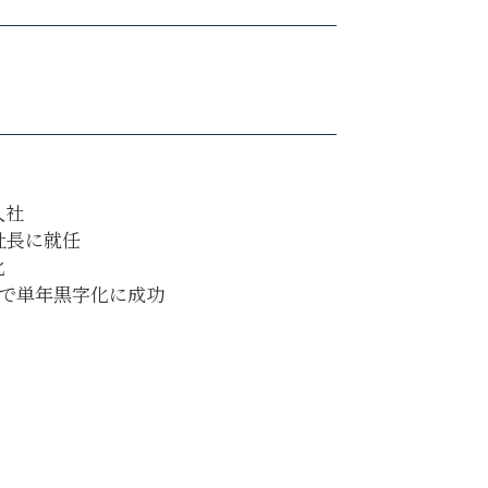
入社
社長に就任
化
目で単年黒字化に成功