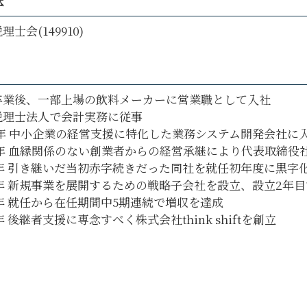
体
日野市 創業支援
理士会(149910)
卒業後、一部上場の飲料メーカーに営業職として入社
税理士法人で会計実務に従事
6年 中小企業の経営支援に特化した業務システム開発会社に
14年 血縁関係のない創業者からの経営承継により代表取締役
5年 引き継いだ当初赤字続きだった同社を就任初年度に黒字
17年 新規事業を展開するための戦略子会社を設立、設立2年
8年 就任から在任期間中5期連続で増収を達成
9年 後継者支援に専念すべく株式会社think shiftを創立