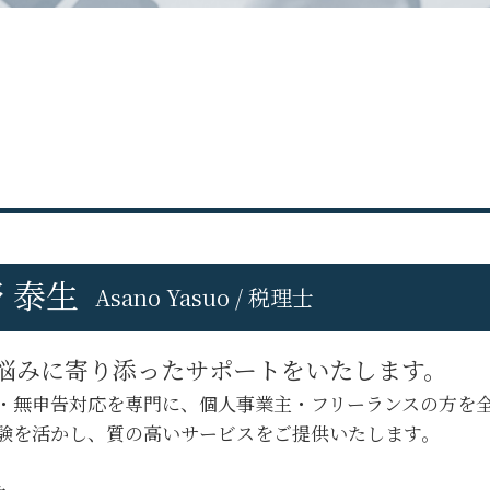
税理士交代 注意点
立川市 経営コンサル
税理士交代 最適 時期
立川市 事業計画
税理士 を 変える デメリット
八王子市 会社設立
顧問 税理士 を 変える
八王子市 税理士変更
税理士変更 利用者識別番号
府中市 代替わり税理士変更
税理士 変更 理由
府中市 税務相談
税理士変更 タイミング
府中市 会社設立
税理士交代時 書類 回収
府中市 事業計画
機密 文書 回収
八王子市 経営コンサル
税理士交代時 注意点
立川市 創業支援
税理士変更 e-tax
 泰生
八王子市 法人税務
Asano Yasuo / 税理士
税理士変更 メリット
立川市 会社設立
税理士交代 手続き
立川市 税務申告
顧問 税理士 変更
悩みに寄り添ったサポートをいたします。
日野市 会社設立
税理士交代 書類 回収
・無申告対応を専門に、個人事業主・フリーランスの方を
八王子市 税務相談
税理士 変更 注意 点
八王子市 税務調査 対応
験を活かし、質の高いサービスをご提供いたします。
立川市 税務調査 対応
府中市 創業支援