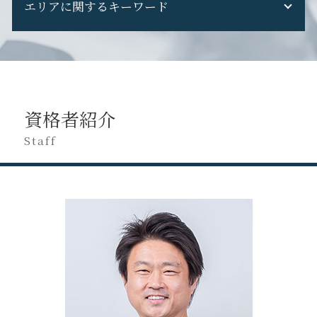
税務調査 対応
エリアに関するキーワード
税務調査 対象期間
税理士変更 e-tax
申告漏れ バレる
税務調査 重加算税
税務相談 税理士
税理士変更 メリット
無申告 何年
税務調査 国税OB
税務調査 立会い
税理士交代 最適 時期
八王子市 税理士変更
修正申告 ペナルティ
税務調査 修正申告 断る
税務相談 独占業務
税理士 セカンドオピニオン
立川市 税務調査 対応
無申告 税理士
税務調査 税理士 なし
税務調査 相続税
税理士 を 変える デメリット
立川市 事業計画
無申告 個人事業主
税務調査 立会い
税務調査 何年分
税理士変更 タイミング
日野市 経営コンサル
無申告加算税 計算
税務調査 選ばれる 理由
税務申告 法人 期限
資格者紹介
税理士変更 書類
立川市 経営コンサル
確定申告 忘れた
税務調査 流れ
税務相談
税理士変更 必要書類
立川市 会社設立
Staff
不動産収入 無申告
税務調査 期間
税務相談 場所
税理士交代時 注意点
八王子市 経営コンサル
無申告 ペナルティ
税務申告とは
税理士交代 書類 回収
八王子市 税務調査 対応
修正申告 税理士 費用
税務申告 決算
税理士交代時 手続き
立川市 税務相談
無申告 自主申告
税務申告 確定申告 違い
税理士変更 電子申告
日野市 税理士変更
無申告 バレる
税務申告 決算書
府中市 創業支援
無申告 相談
税務申告 期限
日野市 税務調査 対応
副業 無申告
税務申告 決算承認
立川市 税務申告
申告漏れ 発覚
税務申告 法人 やり方
八王子市 事業計画
税務調査 注意点
立川市 創業支援
税務申告