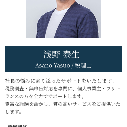
府中市 税務調査 対応
税務調査 対応
府中市 税理士変更
日野市 法人税務
八王子市 税務相談
立川市 税理士変更
浅野 泰生
Asano Yasuo / 税理士
社長の悩みに寄り添ったサポートをいたします。
税務調査・無申告対応を専門に、個人事業主・フリー
ランスの方を全力でサポートします。
豊富な経験を活かし、質の高いサービスをご提供いた
します。
所属団体