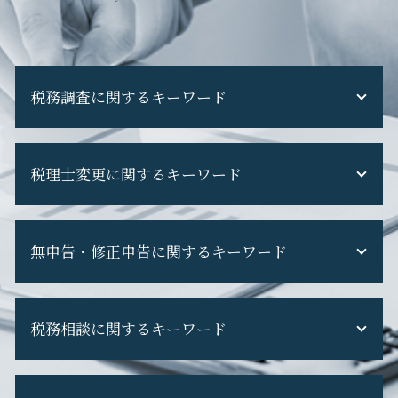
税務調査に関するキーワード
税務調査 当日
税理士変更に関するキーワード
税務調査 現金商売
税務調査 追徴課税
税務調査 費用
顧問 税理士 変更
税務調査 個人事業主
無申告・修正申告に関するキーワード
税理士 を 変える
税務調査 怖い
税理士 変更 理由
税務調査 準備
税理士交代時 書類 回収
修正申告 やり方
税務調査 通知 来た
税理士 担当 変わる
税務相談に関するキーワード
確定申告 遅れた
税務調査 断れる
税理士 変更 注意 点
確定申告 してない
税務調査 フリーランス
税理士交代時 契約内容
修正申告 自分で
税務調査 専門 税理士
税務申告とは 個人
顧問 税理士 を 変える
無申告 時効