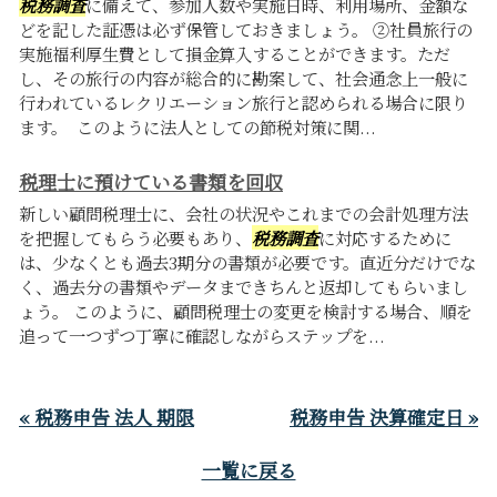
税務調査
に備えて、参加人数や実施日時、利用場所、金額な
どを記した証憑は必ず保管しておきましょう。 ②社員旅行の
実施福利厚生費として損金算入することができます。ただ
し、その旅行の内容が総合的に勘案して、社会通念上一般に
行われているレクリエーション旅行と認められる場合に限り
ます。 このように法人としての節税対策に関...
税理士に預けている書類を回収
新しい顧問税理士に、会社の状況やこれまでの会計処理方法
を把握してもらう必要もあり、
税務調査
に対応するために
は、少なくとも過去3期分の書類が必要です。直近分だけでな
く、過去分の書類やデータまできちんと返却してもらいまし
ょう。 このように、顧問税理士の変更を検討する場合、順を
追って一つずつ丁寧に確認しながらステップを...
« 税務申告 法人 期限
税務申告 決算確定日 »
一覧に戻る