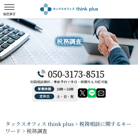
税務調査
050-3173-8515
初回相談無料 / 事前予約で休日・時間外も対応可能
営業時間
10時～18時
定休日
土・日・祝
タックスオフィス think plus
>
税務相談に関するキー
ワード
>
税務調査