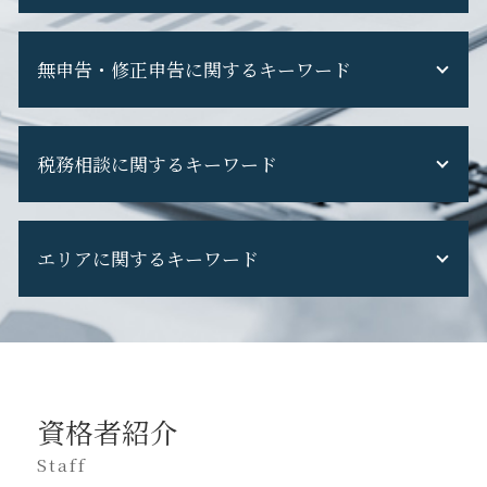
税務調査 専門 税理士
税務調査 通知 来た
税理士変更 タイミング
税務調査 修正申告 断る
無申告・修正申告に関するキーワード
税理士 を 変える
税務調査 選ばれる 理由
税理士変更 メリット
税務調査 断れる
税理士 代替わり
修正申告 自分で
税務調査 期間
税理士交代 契約内容
税務相談に関するキーワード
無申告 相談
税務調査 立会い
税理士変更 電子申告
申告漏れ 発覚
税務調査 対応
税理士交代時 書類 回収
確定申告 してない
税務調査 追徴課税
税務申告 法人 やり方
税理士変更 書類
確定申告 遅れた
税務調査 怖い
エリアに関するキーワード
税務申告 法人税
税理士 変える 理由
無申告 バレる
税務調査 現金商売
税務調査 対応
税理士変更 利用者識別番号
無申告 時効
税務調査 当日
税務申告 親会社
機密 文書 回収
日野市 税務相談
無申告 税理士
税務調査 流れ
税務相談 独占業務
税理士 を 変える 時
八王子市 経営コンサル
無申告加算税 計算
税務調査 費用
税務申告 法人 期限
税理士交代時 手続き
八王子市 会社設立
確定申告 忘れた
税務調査 税理士 なし
税務調査 立会い
ダイレクト納付 税理士変更
日野市 事業計画
不動産収入 無申告
税務調査 国税OB
税務調査 対象期間
資格者紹介
税理士 の 変更
立川市 法人税務
無申告 個人事業主
税務調査 準備
税務相談 場所
税理士 変更 注意 点
八王子市 税務調査 対応
Staff
無申告 ペナルティ
税務調査 個人事業主
法人 税務相談
税理士 選び方