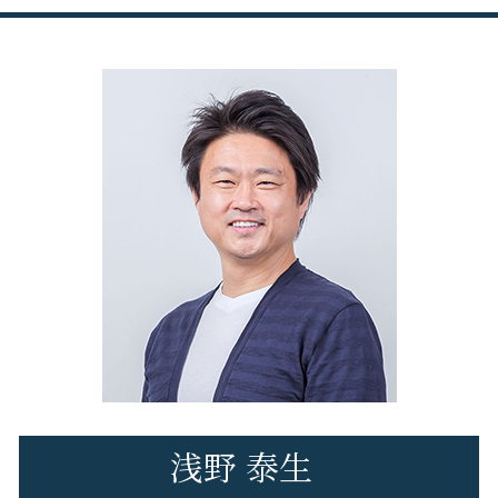
日野市 税務申告
修正申告 ペナルティ
税務申告 決算
税理士変更 必要書類
立川市 税務申告
修正申告 やり方
税務調査 立会料
税理士変更 e-tax
府中市 経営コンサル
無申告 何年
税務申告 決算確定日
税理士交代 注意点
府中市 法人税務
副業 無申告
税務申告 決算書
日野市 創業支援
無申告 自主申告
税務相談 どこまで
府中市 代替わり税理士変更
修正申告 税理士 費用
税務相談 税理士
立川市 会社設立
申告漏れ バレる
税務調査
府中市 税務調査 対応
税務調査 相続税
八王子市 税理士変更
税務調査 時期
日野市 経営コンサル
税務調査とは
日野市 税理士変更
日野市 法人税務
立川市 創業支援
府中市 会社設立
浅野 泰生