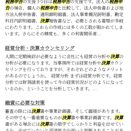
税務申告
の支援 3つ目は
税務申告
の支援です。法人の
税務申
告
の場合、個人の
税務申告
と比較して、法人申告書および地
方法人税申告書、適用額明細書、法人事業概況説明書、勘定
科目内訳明細書、
決算
報告書など、必要とされる書類が多岐
にわたります。これらの作成には多くの工数が割かれてしま
います。さらにその精度も、多くの利害関係者...
経営分析・決算カウンセリング
人間に定期検診が必要なように会社にも経営の分析や
決算
の
分析が必要になります。当事務所では経営分析や
決算
カウン
セリングを行っておりますが、それぞれどのようなメリット
があるのでしょうか。 経営分析 まずは経営分析です。経営
分析では財務諸表を使って今の経営状況がどのようになって
いるのか、ということを分析していきます。...
融資に必要な対策
審査の際には
決算
書や事業計画書、そして面接があります。
その中でも一番重要なものが
決算
書や事業計画書です。
決算
書がある場合には
決算
書の数字でしっかりと利益を出せてい
るか、出せていないと返済能力が低いと判断されることがあ