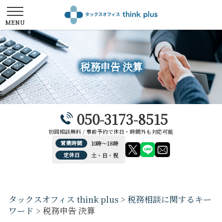
税務申告 決算
050-3173-8515
初回相談無料 / 事前予約で休日・時間外も対応可能
営業時間
10時～18時
定休日
土・日・祝
タックスオフィス think plus
>
税務相談に関するキー
ワード
>
税務申告 決算