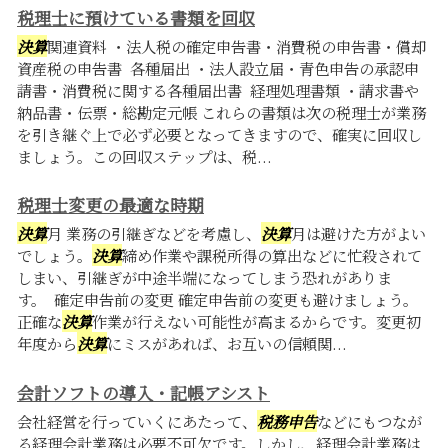
税理士に預けている書類を回収
決算
関連資料 ・法人税の確定申告書・消費税の申告書・償却
資産税の申告書 各種届出 ・法人設立届・青色申告の承認申
請書・消費税に関する各種届出書 経理処理書類 ・請求書や
納品書・伝票・総勘定元帳 これらの書類は次の税理士が業務
を引き継ぐ上で必ず必要となってきますので、確実に回収し
ましょう。この回収ステップは、税...
税理士変更の最適な時期
決算
月 業務の引継ぎなどを考慮し、
決算
月は避けた方がよい
でしょう。
決算
締め作業や課税所得の算出などに忙殺されて
しまい、引継ぎが中途半端になってしまう恐れがありま
す。 確定申告前の変更 確定申告前の変更も避けましょう。
正確な
決算
作業が行えない可能性が高まるからです。変更初
年度から
決算
にミスがあれば、お互いの信頼関...
会計ソフトの導入・記帳アシスト
会社経営を行っていくにあたって、
税務申告
などにもつなが
る経理会計業務は必要不可欠です。しかし、経理会計業務は