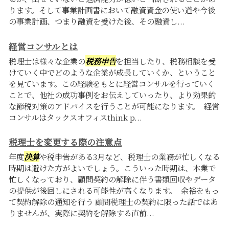
ります。そして事業計画書において融資資金の使い道や今後
の事業計画、つまり融資を受けた後、その融資し...
経営コンサルとは
税理士は様々な企業の
税務申告
を担当したり、税務相談を受
けていく中でどのような企業が成長していくか、ということ
を見ています。この経験をもとに経営コンサルを行っていく
ことで、他社の成功事例をお伝えしていったり、より効果的
な節税対策のアドバイスを行うことが可能になります。 経営
コンサルはタックスオフィスthink p...
税理士を変更する際の注意点
年度
決算
や税申告がある3月など、税理士の業務が忙しくなる
時期は避けた方がよいでしょう。こういった時期は、本業で
忙しくなっており、顧問契約の解除に伴う書類回収やデータ
の提供が後回しにされる可能性が高くなります。 余裕をもっ
て契約解除の通知を行う 顧問税理士の契約に限った話ではあ
りませんが、実際に契約を解除する直前...