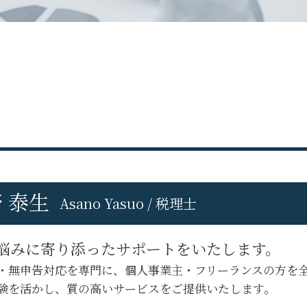
税理士交代 最適 時期
立川市 創業支援
税理士 担当 変わる
日野市 税務申告
税理士 選び方
府中市 会社設立
税理士変更 必要書類
府中市 税務調査 対応
税理士 を 変える デメリット
八王子市 創業支援
税理士 の 変更
立川市 事業計画
税理士変更 税務調査
日野市 会社設立
税理士変更 利用者識別番号
八王子市 税務相談
税理士交代時 契約内容
府中市 税務相談
税理士交代 契約内容
日野市 事業計画
ダイレクト納付 税理士変更
府中市 経営コンサル
税理士交代時 書類 回収
 泰生
府中市 法人税務
Asano Yasuo / 税理士
税理士変更 メリット
立川市 税務相談
税理士交代時 手続き
八王子市 事業計画
税理士 セカンドオピニオン
悩みに寄り添ったサポートをいたします。
立川市 税務調査 対応
税理士変更 書類
・無申告対応を専門に、個人事業主・フリーランスの方を
立川市 会社設立
税理士 変える 理由
日野市 創業支援
験を活かし、質の高いサービスをご提供いたします。
八王子市 経営コンサル