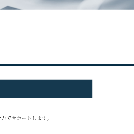
無申告 税理士
修正申告 ペナルティ
無申告 時効
修正申告 やり方
確定申告 してない
無申告 何年
無申告加算税 計算
申告漏れ 発覚
不動産収入 無申告
無申告 自主申告
修正申告 自分で
確定申告 遅れた
修正申告 税理士 費用
無申告 個人事業主
無申告 相談
無申告 ペナルティ
全力でサポートします。
無申告 バレる