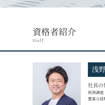
税務調査 費用
税務調査 注意点
税務調査 流れ
税務調査 法人
税務調査 税理士 なし
税務申告とは 法人
税務調査 準備
税務調査 立会料
税務調査 怖い
税務申告 決算
資格者紹介
税務調査 通知 来た
税務調査 時期
税務調査 個人事業主
税務相談 どこから
Staff
税務調査 修正申告 断る
税務調査とは
税務調査 当日
税務調査
税務調査 フリーランス
税務申告 決算確定日
税務調査 国税OB
税務調査 何年分
税務調査 立会い
浅野
税理士 税務相談とは
税務調査 専門 税理士
法人税 申告期限
税務調査 選ばれる 理由
税務調査 タイミング
税務調査 追徴課税
社長の
個人事業主 確定申告
税務調査 対応
税務調査 対象
税務調査
税務調査 断れる
税務申告とは
豊富な経
税務調査 対象期間