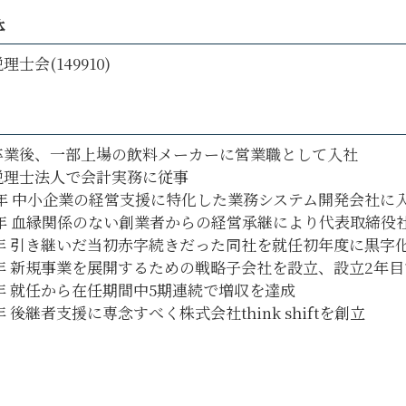
府中市 創業支援
体
八王子市 税務申告
理士会(149910)
卒業後、一部上場の飲料メーカーに営業職として入社
税理士法人で会計実務に従事
6年 中小企業の経営支援に特化した業務システム開発会社に
14年 血縁関係のない創業者からの経営承継により代表取締役
5年 引き継いだ当初赤字続きだった同社を就任初年度に黒字
17年 新規事業を展開するための戦略子会社を設立、設立2年
8年 就任から在任期間中5期連続で増収を達成
9年 後継者支援に専念すべく株式会社think shiftを創立