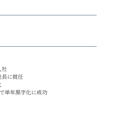
入社
社長に就任
化
目で単年黒字化に成功