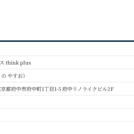
hink plus
さの やすお）
5 東京都府中市府中町1丁目1-5 府中リノライクビル2F