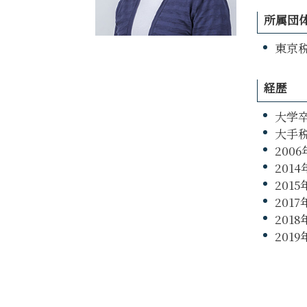
税務申告とは 個人
所属団
税務申告 法人税
東京税
経歴
大学
大手
200
20
201
20
201
201