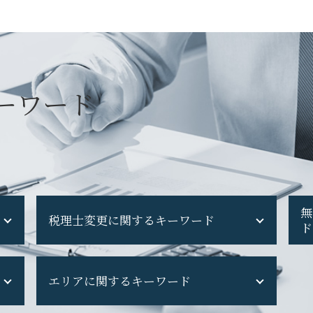
ーワード
無
税理士変更に関するキーワード
ド
税理士変更
エリアに関するキーワード
税理士 を 変え たい
機密 文書 回収