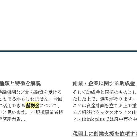
種類と特徴を解説
創業・企業に関する助成金
金融機関などから融資を受ける
そして助成金と同様のものとし
ともあるかもしれません。今回
たした上で、選考があります。
に活用できる
補助金
について、
ことは資金計画を立てる上で重
いと思います。 小規模事業者持
るご相談はタックスオフィスthi
済産業省...
ィスthink plusでは府中市を中心
税理士に創業支援を依頼す