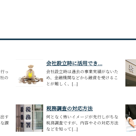
会社設立時に活用でき...
を行っ
会社設立時は過去の事業実績がないた
会社の
め、金融機関などから融資を受けるこ
とが難しく、[...]
税務調査の対応方法
を出す
何となく怖いイメージが先行しがちな
要な課
税務調査ですが、内容やその対応方法
などを知って[...]